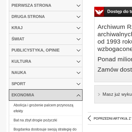
PIERWSZA STRONA
Dostęp do tr
DRUGA STRONA
Archiwum Rz
KRAJ
archiwalnyc
ŚWIAT
od 1993 roku
wzbogacone
PUBLICYSTYKA, OPINIE
Ponad milio
KULTURA
Zamów dostę
NAUKA
SPORT
Masz już wyku
EKONOMIA
Abolicja i grożenie palcem przynoszą
efekty
POPRZEDNI ARTYKUŁ Z
Bat na zbyt drogie pożyczki
Bogdanka dostosuje swoją strategię do