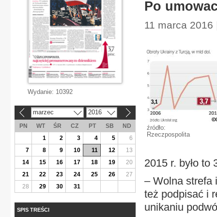
Po umowach
11 marca 2016 
Wydanie:
10392
marzec
2016
«
»
PN
WT
ŚR
CZ
PT
SB
ND
źródło:
Rzeczpospolita
1
2
3
4
5
6
7
8
9
10
11
12
13
2015 r. było to 
14
15
16
17
18
19
20
21
22
23
24
25
26
27
– Wolna strefa 
28
29
30
31
też podpisać i
unikaniu podwó
SPIS TREŚCI