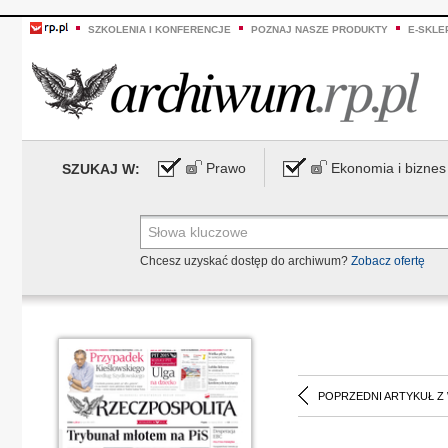
SZKOLENIA I KONFERENCJE
POZNAJ NASZE PRODUKTY
E-SKLE
Prawo
Ekonomia i biznes
SZUKAJ W:
Chcesz uzyskać dostęp do archiwum?
Zobacz ofertę
POPRZEDNI ARTYKUŁ Z