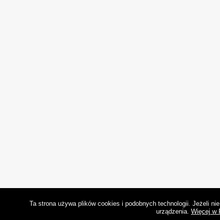
Ta strona używa plików cookies i podobnych technologii. Jeżeli n
urządzenia.
Więcej w 