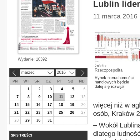
Lublin lid
11 marca 2016 |
Wydanie:
10392
źródło:
Rzeczpospolita
marzec
2016
«
»
Rynek nieruchomości
PN
WT
ŚR
CZ
PT
SB
ND
handlowych będzie
dalej się rozwijał
1
2
3
4
5
6
7
8
9
10
11
12
13
więcej niż w a
14
15
16
17
18
19
20
osób, Kraków 2
21
22
23
24
25
26
27
28
29
30
31
– Wokół Lublin
dlatego ludność
SPIS TREŚCI