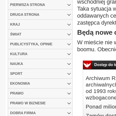
wschodniej gran
PIERWSZA STRONA
Taka sytuacja 
DRUGA STRONA
oddawanych ce
zastępca dyrek
KRAJ
Będą nowe 
ŚWIAT
W mieście nie 
PUBLICYSTYKA, OPINIE
boomu. Obecnie
KULTURA
NAUKA
Dostęp do tr
SPORT
Archiwum Rz
EKONOMIA
archiwalnyc
od 1993 roku
PRAWO
wzbogacone
PRAWO W BIZNESIE
Ponad milio
DOBRA FIRMA
Zamów dostę