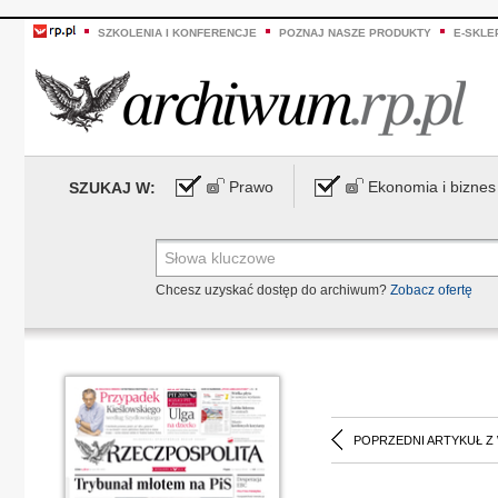
SZKOLENIA I KONFERENCJE
POZNAJ NASZE PRODUKTY
E-SKLE
Prawo
Ekonomia i biznes
SZUKAJ W:
Chcesz uzyskać dostęp do archiwum?
Zobacz ofertę
POPRZEDNI ARTYKUŁ Z