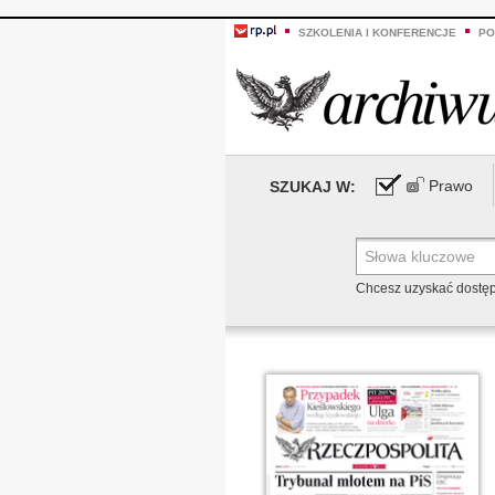
SZKOLENIA I KONFERENCJE
PO
Prawo
SZUKAJ W:
Chcesz uzyskać dostę