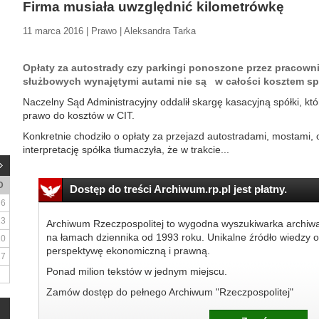
Firma musiała uwzględnić kilometrówkę
11 marca 2016 | Prawo | Aleksandra Tarka
Opłaty za autostrady czy parkingi ponoszone przez pracown
służbowych wynajętymi autami nie są w całości kosztem spó
Naczelny Sąd Administracyjny oddalił skargę kasacyjną spółki, któ
prawo do kosztów w CIT.
Konkretnie chodziło o opłaty za przejazd autostradami, mostami,
interpretację spółka tłumaczyła, że w trakcie...
D
Dostęp do treści Archiwum.rp.pl jest płatny.
6
13
Archiwum Rzeczpospolitej to wygodna wyszukiwarka archiw
na łamach dziennika od 1993 roku. Unikalne źródło wiedzy o
20
perspektywę ekonomiczną i prawną.
27
Ponad milion tekstów w jednym miejscu.
Zamów dostęp do pełnego Archiwum "Rzeczpospolitej"