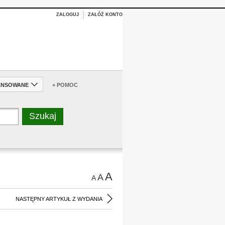
ZALOGUJ
ZAŁÓŻ KONTO
ANSOWANE
+ POMOC
A
A
A
NASTĘPNY ARTYKUŁ Z WYDANIA