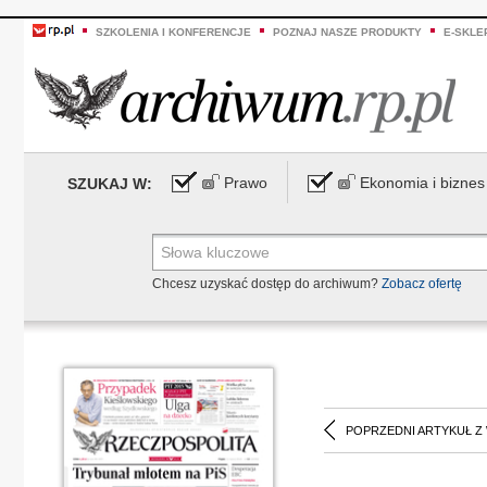
SZKOLENIA I KONFERENCJE
POZNAJ NASZE PRODUKTY
E-SKLE
Prawo
Ekonomia i biznes
SZUKAJ W:
Chcesz uzyskać dostęp do archiwum?
Zobacz ofertę
POPRZEDNI ARTYKUŁ Z