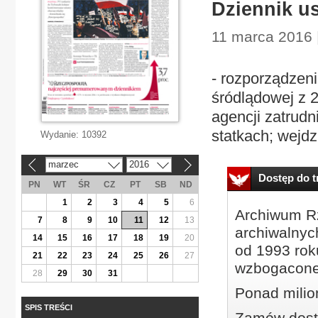
Dziennik u
11 marca 2016 |
- rozporządzeni
śródlądowej z 2
agencji zatrudn
statkach; wejdz
Wydanie:
10392
marzec
2016
«
»
Dostęp do tr
PN
WT
ŚR
CZ
PT
SB
ND
1
2
3
4
5
6
Archiwum Rz
7
8
9
10
11
12
13
archiwalnyc
14
15
16
17
18
19
20
od 1993 roku
21
22
23
24
25
26
27
wzbogacone
28
29
30
31
Ponad milio
SPIS TREŚCI
Zamów dostę