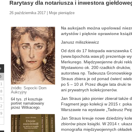
Rarytasy dla notariusza i inwestora giełdowe
26 października 2017 | Moje pieniądze
Na aukcjach można upolować niezn
artystów i pięknie oprawione książ
Janusz miliszkiewicz
Od dziś do 17 listopada warszawska Ga
(www.bpochota.waw.pl) prezentuje wys
Merkurego. Międzywojenne druki rekl
Wystawiono ok. 200 rzadkich druków, 
autorstwa np. Tadeusza Gronowskiego 
D
Straus zbiera je od ponad ćwierć wiek
1
po 5 – 10 zł. Przez długie lata druki t
źródło: Sopocki Dom
ani prywatnych kolekcjonerów.
8
Aukcyjny
Jan Straus jako pionier zbierał także 
15
64 tys. zł kosztuje
portret namalowany
Fragment jego kolekcji w 2015 r. p
22
przez Witkacego.
Warszawie na wystawie „Tadeusz Peip
29
Jan Straus kreuje nowe dziedziny kol
zbiorów pisze książki. W 2014 r. ukazał
monografia międzywojennych okładek