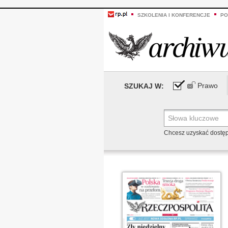
SZKOLENIA I KONFERENCJE
PO
Prawo
SZUKAJ W:
Chcesz uzyskać dostę