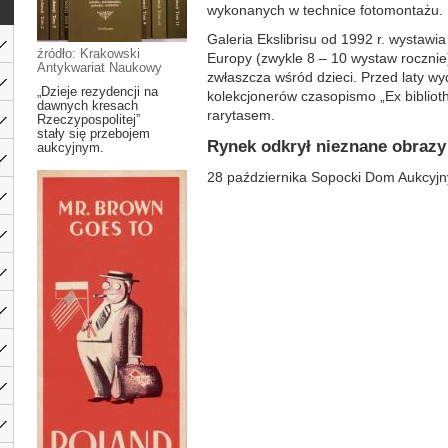
wykonanych w technice fotomontażu.
Galeria Ekslibrisu od 1992 r. wystawia k
źródło: Krakowski
Europy (zwykle 8 – 10 wystaw rocznie)
Antykwariat Naukowy
zwłaszcza wśród dzieci. Przed laty w
„Dzieje rezydencji na
kolekcjonerów czasopismo „Ex biblioth
dawnych kresach
rarytasem.
Rzeczypospolitej”
stały się przebojem
Rynek odkrył nieznane obrazy
aukcyjnym.
28 października Sopocki Dom Aukcyjny