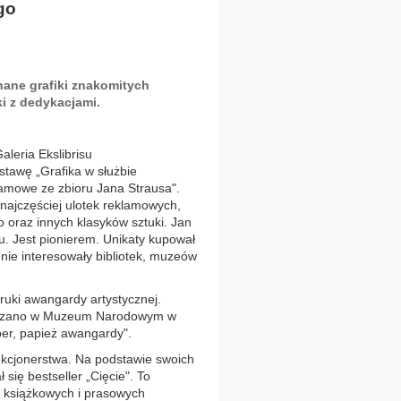
go
ane grafiki znakomitych
ki z dedykacjami.
leria Ekslibrisu
tawę „Grafika w służbie
amowe ze zbioru Jana Strausa".
najczęściej ulotek reklamowych,
oraz innych klasyków sztuki. Jan
u. Jest pionierem. Unikaty kupował
e nie interesowały bibliotek, muzeów
druki awangardy artystycznej.
okazano w Muzeum Narodowym w
er, papież awangardy".
ekcjonerstwa. Na podstawie swoich
 się bestseller „Cięcie". To
 książkowych i prasowych