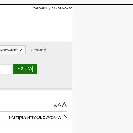
ZALOGUJ
ZAŁÓŻ KONTO
ANSOWANE
+ POMOC
A
A
A
NASTĘPNY ARTYKUŁ Z WYDANIA