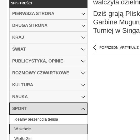
walczyła dzieln
SPIS TREŚCI
Dziś grają Pli
PIERWSZA STRONA
Garbine Muguruz
DRUGA STRONA
Turniej w Sing
KRAJ
POPRZEDNI ARTYKUŁ Z
ŚWIAT
PUBLICYSTYKA, OPINIE
ROZMOWY CZWARTKOWE
KULTURA
NAUKA
SPORT
Idealny prezent dla tenisa
W skrócie
Wielki Gigi