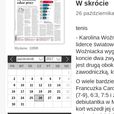
W skrócie
26 października
tenis
- Karolina Woźn
liderce świato
Wydanie:
10888
Woźniacka wygr
koncie dwa zwy
październik
2017
«
»
jest drugą obok
PN
WT
ŚR
CZ
PT
SB
ND
zawodniczką, kt
1
2
3
4
5
6
7
8
O wiele bardzie
9
10
11
12
13
14
15
Francuzka Carol
16
17
18
19
20
21
22
(7-9), 6:3, 7:5 
23
24
25
26
27
28
29
debiutantka w 
30
31
kort wszedł jej 