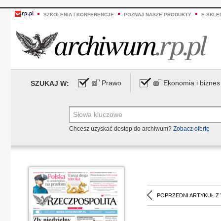
SZKOLENIA I KONFERENCJE
POZNAJ NASZE PRODUKTY
E-SKLE
Prawo
Ekonomia i biznes
SZUKAJ W:
Chcesz uzyskać dostęp do archiwum?
Zobacz ofertę
POPRZEDNI ARTYKUŁ Z