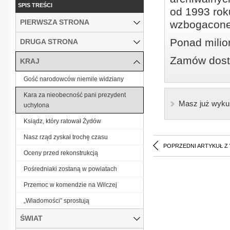
SPIS TREŚCI
od 1993 roku
PIERWSZA STRONA
wzbogacone
Ponad milio
DRUGA STRONA
Zamów dostę
KRAJ
Gość narodowców niemile widziany
Kara za nieobecność pani prezydent
Masz już wyku
uchylona
Ksiądz, który ratował Żydów
Nasz rząd zyskał trochę czasu
POPRZEDNI ARTYKUŁ Z
Oceny przed rekonstrukcją
Pośredniaki zostaną w powiatach
Przemoc w komendzie na Wilczej
„Wiadomości” sprostują
ŚWIAT