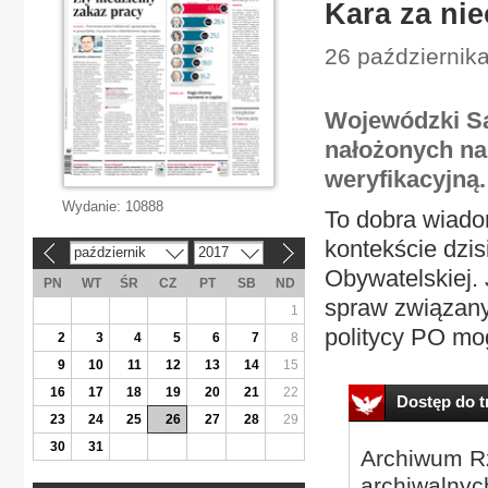
Kara za ni
26 października
Wojewódzki Są
nałożonych na
weryfikacyjną.
Wydanie:
10888
To dobra wiado
kontekście dzi
październik
2017
«
»
Obywatelskiej.
PN
WT
ŚR
CZ
PT
SB
ND
spraw związan
1
politycy PO mog
2
3
4
5
6
7
8
9
10
11
12
13
14
15
16
17
18
19
20
21
22
Dostęp do tr
23
24
25
26
27
28
29
30
31
Archiwum Rz
archiwalnyc