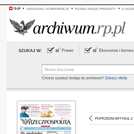
SZKOLENIA I KONFERENCJE
POZNAJ NASZE PRODUKTY
E-SKLE
Prawo
Ekonomia i biznes
SZUKAJ W:
Chcesz uzyskać dostęp do archiwum?
Zobacz ofertę
POPRZEDNI ARTYKUŁ Z