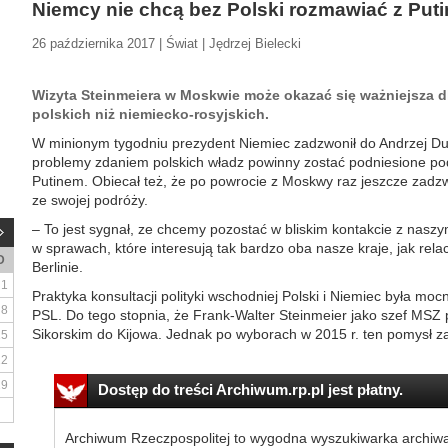
Niemcy nie chcą bez Polski rozmawiać z Put
26 października 2017 | Świat | Jędrzej Bielecki
Wizyta Steinmeiera w Moskwie może okazać się ważniejsza 
polskich niż niemiecko-rosyjskich.
W minionym tygodniu prezydent Niemiec zadzwonił do Andrzej Du
problemy zdaniem polskich władz powinny zostać podniesione p
Putinem. Obiecał też, że po powrocie z Moskwy raz jeszcze zadz
ze swojej podróży.
– To jest sygnał, ze chcemy pozostać w bliskim kontakcie z naszy
w sprawach, które interesują tak bardzo oba nasze kraje, jak rela
D
Berlinie.
1
Praktyka konsultacji polityki wschodniej Polski i Niemiec była m
8
PSL. Do tego stopnia, że Frank-Walter Steinmeier jako szef MSZ
Sikorskim do Kijowa. Jednak po wyborach w 2015 r. ten pomysł zan
15
22
29
Dostęp do treści Archiwum.rp.pl jest płatny.
Archiwum Rzeczpospolitej to wygodna wyszukiwarka archiw