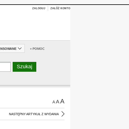
ZALOGUJ
ZAŁÓŻ KONTO
ANSOWANE
+ POMOC
A
A
A
NASTĘPNY ARTYKUŁ Z WYDANIA