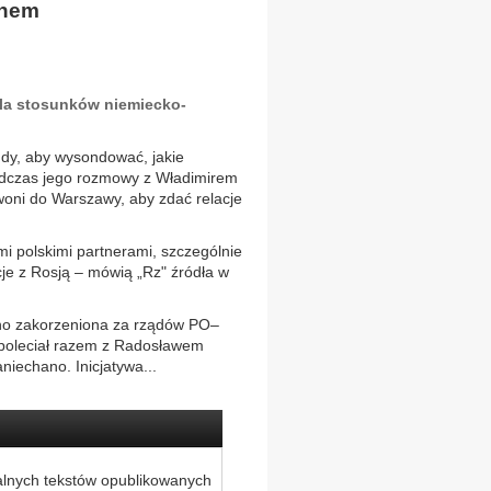
inem
dla stosunków niemiecko-
dy, aby wysondować, jakie
odczas jego rozmowy z Władimirem
woni do Warszawy, aby zdać relacje
mi polskimi partnerami, szczególnie
cje z Rosją – mówią „Rz" źródła w
ocno zakorzeniona za rządów PO–
 poleciał razem z Radosławem
iechano. Inicjatywa...
alnych tekstów opublikowanych