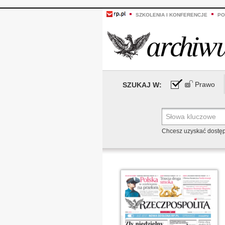
SZKOLENIA I KONFERENCJE
PO
Prawo
SZUKAJ W:
Chcesz uzyskać dostę