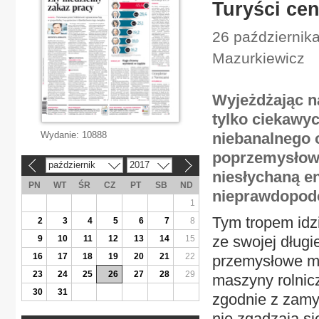
Turyści cen
26 października
Mazurkiewicz
Wyjeżdżając n
tylko ciekawyc
Wydanie:
10888
niebanalnego o
poprzemysłowe
październik
2017
«
»
niesłychaną en
PN
WT
ŚR
CZ
PT
SB
ND
nieprawdopodo
1
Tym tropem idz
2
3
4
5
6
7
8
ze swojej długi
9
10
11
12
13
14
15
16
17
18
19
20
21
22
przemysłowe mi
23
24
25
26
27
28
29
maszyny rolnicz
30
31
zgodnie z zamys
nie zgadzają si