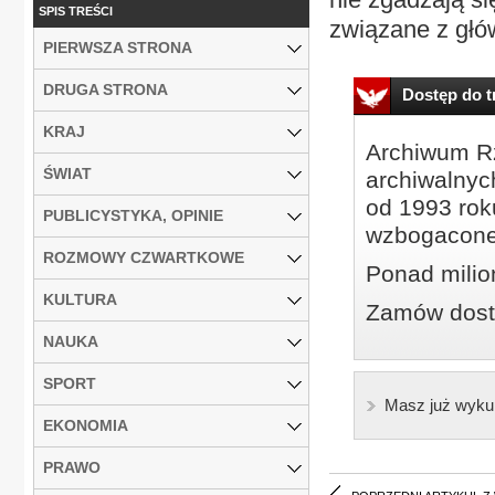
SPIS TREŚCI
związane z głó
PIERWSZA STRONA
DRUGA STRONA
Dostęp do tr
KRAJ
Archiwum Rz
ŚWIAT
archiwalnyc
od 1993 roku
PUBLICYSTYKA, OPINIE
wzbogacone
ROZMOWY CZWARTKOWE
Ponad milio
KULTURA
Zamów dostę
NAUKA
SPORT
Masz już wyku
EKONOMIA
PRAWO