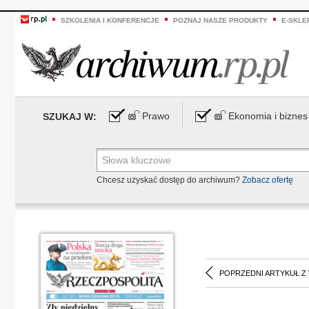
SZKOLENIA I KONFERENCJE
POZNAJ NASZE PRODUKTY
E-SKLE
Prawo
Ekonomia i biznes
SZUKAJ W:
Chcesz uzyskać dostęp do archiwum?
Zobacz ofertę
POPRZEDNI ARTYKUŁ Z