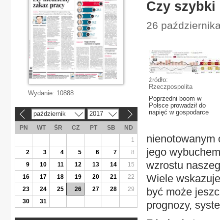
Czy szybki 
26 październik
źródło:
Rzeczpospolita
Wydanie:
10888
Poprzedni boom w
Polsce prowadził do
napięć w gospodarce
październik
2017
«
»
PN
WT
ŚR
CZ
PT
SB
ND
nienotowanym o
1
jego wybuchem,
2
3
4
5
6
7
8
wzrostu naszeg
9
10
11
12
13
14
15
Wiele wskazuje
16
17
18
19
20
21
22
23
24
25
26
27
28
29
być może jeszcz
30
31
prognozy, syst