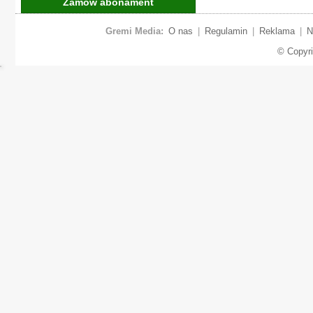
Zamów abonament
Gremi Media:
O nas
|
Regulamin
|
Reklama
|
N
© Copyr