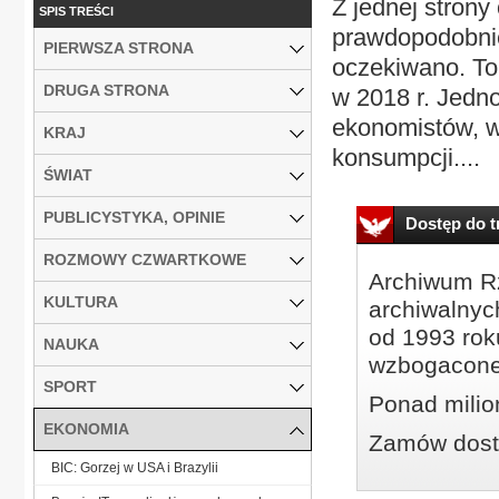
Z jednej strony
SPIS TREŚCI
prawdopodobnie 
PIERWSZA STRONA
oczekiwano. To
DRUGA STRONA
w 2018 r. Jedn
ekonomistów, w 
KRAJ
konsumpcji....
ŚWIAT
PUBLICYSTYKA, OPINIE
Dostęp do tr
ROZMOWY CZWARTKOWE
Archiwum Rz
KULTURA
archiwalnyc
od 1993 roku
NAUKA
wzbogacone
SPORT
Ponad milio
EKONOMIA
Zamów dostę
BIC: Gorzej w USA i Brazylii