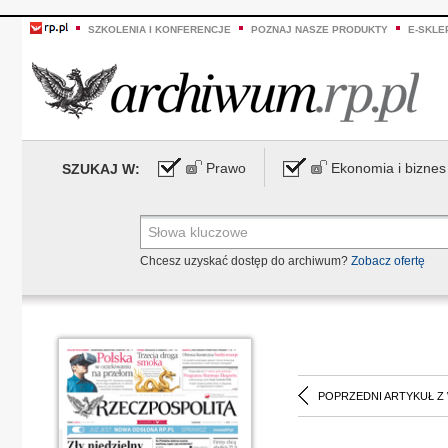
SZKOLENIA I KONFERENCJE
POZNAJ NASZE PRODUKTY
E-SKLE
Prawo
Ekonomia i biznes
SZUKAJ W:
Chcesz uzyskać dostęp do archiwum?
Zobacz ofertę
POPRZEDNI ARTYKUŁ Z