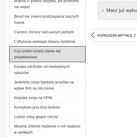
Branża IT powoli odżywa, ale przełomu
nie widać
Masz już wyku
Brexit nie zmieni postrzegania naszych
marek
Ciemne chmury nad jasnym pełnym
POPRZEDNI ARTYKUŁ Z
Cyfryzacja wymaga zmiany myślenia
Czy szybki rozwój stanie się
zmartwieniem
Europa odchodzi od niedzielnych
zakazów
Jesteśmy coraz bardziej wrażliwi na
wpływ firm na otoczenie
Kiepska sesja na GPW
Konsylium przy łożu boleści
Ludzie robią głupie rzeczy
Musimy zmienić myślenie o roli nadzoru
w spółkach