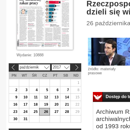
Rzeczpospol
dzieli się 
26 październik
Wydanie:
10888
październik
2017
«
»
źródło: materiały
prasowe
PN
WT
ŚR
CZ
PT
SB
ND
1
2
3
4
5
6
7
8
Dostęp do tr
9
10
11
12
13
14
15
16
17
18
19
20
21
22
Archiwum Rz
23
24
25
26
27
28
29
archiwalnyc
30
31
od 1993 roku