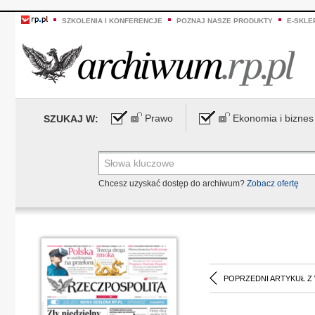
SZKOLENIA I KONFERENCJE
POZNAJ NASZE PRODUKTY
E-SKLE
Prawo
Ekonomia i biznes
SZUKAJ W:
Chcesz uzyskać dostęp do archiwum?
Zobacz ofertę
POPRZEDNI ARTYKUŁ Z