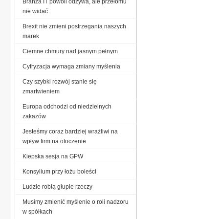
Branża IT powoli odżywa, ale przełomu
nie widać
Brexit nie zmieni postrzegania naszych
marek
Ciemne chmury nad jasnym pełnym
Cyfryzacja wymaga zmiany myślenia
Czy szybki rozwój stanie się
zmartwieniem
Europa odchodzi od niedzielnych
zakazów
Jesteśmy coraz bardziej wrażliwi na
wpływ firm na otoczenie
Kiepska sesja na GPW
Konsylium przy łożu boleści
Ludzie robią głupie rzeczy
Musimy zmienić myślenie o roli nadzoru
w spółkach