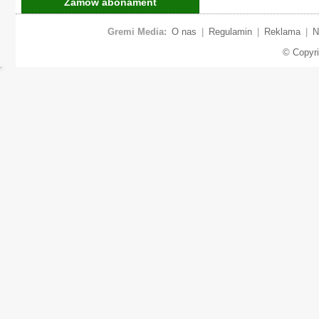
Zamów abonament
Gremi Media:
O nas
|
Regulamin
|
Reklama
|
N
© Copyr