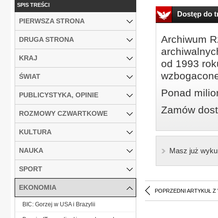
SPIS TREŚCI
Dostęp do tr
PIERWSZA STRONA
Archiwum Rz
DRUGA STRONA
archiwalnyc
KRAJ
od 1993 roku
wzbogacone
ŚWIAT
Ponad milio
PUBLICYSTYKA, OPINIE
Zamów dostę
ROZMOWY CZWARTKOWE
KULTURA
NAUKA
Masz już wyku
SPORT
EKONOMIA
POPRZEDNI ARTYKUŁ Z
BIC: Gorzej w USA i Brazylii