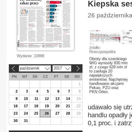
Kiepska se
26 październik
źródło:
Rzeczpospolita
Wydanie:
10888
Obroty dla szerokiego
WIG wyniosły 830 mln
zł, z czego 629 mln zł
październik
2017
«
»
to zasługa 20
największych
PN
WT
ŚR
CZ
PT
SB
ND
emitentów. Najchętniej
handlowano akcjami
1
Pekao, PZU oraz
2
3
4
5
6
7
8
PKN Orlen.
9
10
11
12
13
14
15
udawało się ut
16
17
18
19
20
21
22
23
24
25
26
27
28
29
handlu opadły j
30
31
0,1 proc. i zatr