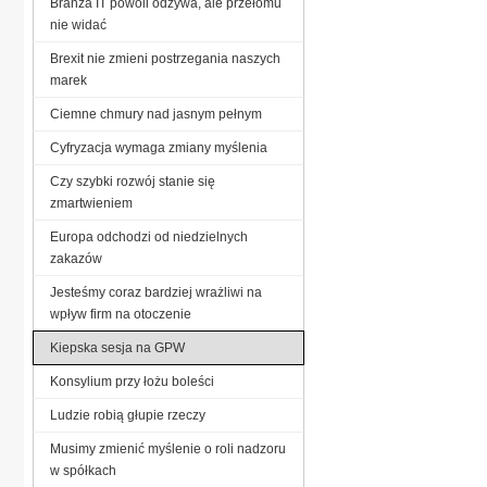
Branża IT powoli odżywa, ale przełomu
nie widać
Brexit nie zmieni postrzegania naszych
marek
Ciemne chmury nad jasnym pełnym
Cyfryzacja wymaga zmiany myślenia
Czy szybki rozwój stanie się
zmartwieniem
Europa odchodzi od niedzielnych
zakazów
Jesteśmy coraz bardziej wrażliwi na
wpływ firm na otoczenie
Kiepska sesja na GPW
Konsylium przy łożu boleści
Ludzie robią głupie rzeczy
Musimy zmienić myślenie o roli nadzoru
w spółkach