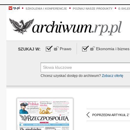
SZKOLENIA I KONFERENCJE
POZNAJ NASZE PRODUKTY
E-SKLE
Prawo
Ekonomia i biznes
SZUKAJ W:
Chcesz uzyskać dostęp do archiwum?
Zobacz ofertę
POPRZEDNI ARTYKUŁ Z