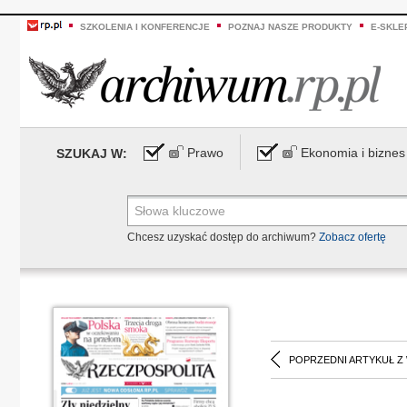
SZKOLENIA I KONFERENCJE
POZNAJ NASZE PRODUKTY
E-SKLE
Prawo
Ekonomia i biznes
SZUKAJ W:
Chcesz uzyskać dostęp do archiwum?
Zobacz ofertę
POPRZEDNI ARTYKUŁ Z