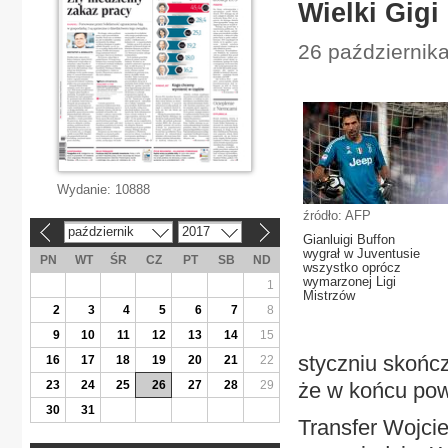
Wielki Gigi
26 października
Wydanie:
10888
źródło: AFP
październik
2017
«
»
Gianluigi Buffon
wygrał w Juventusie
PN
WT
ŚR
CZ
PT
SB
ND
wszystko oprócz
wymarzonej Ligi
1
Mistrzów
2
3
4
5
6
7
8
9
10
11
12
13
14
15
styczniu skończ
16
17
18
19
20
21
22
23
24
25
26
27
28
29
że w końcu pow
30
31
Transfer Wojci