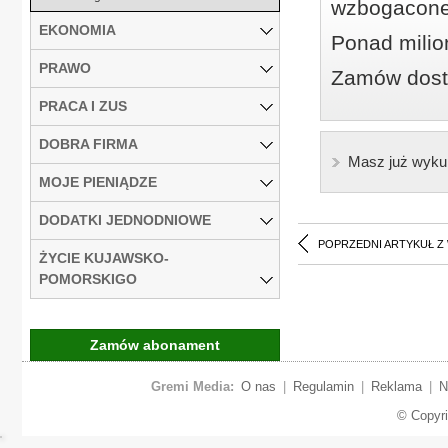
wzbogacone
EKONOMIA
Ponad milio
PRAWO
Zamów dostę
PRACA I ZUS
DOBRA FIRMA
Masz już wyku
MOJE PIENIĄDZE
DODATKI JEDNODNIOWE
POPRZEDNI ARTYKUŁ Z
ŻYCIE KUJAWSKO-
POMORSKIGO
Zamów abonament
Gremi Media:
O nas
|
Regulamin
|
Reklama
|
N
© Copyr