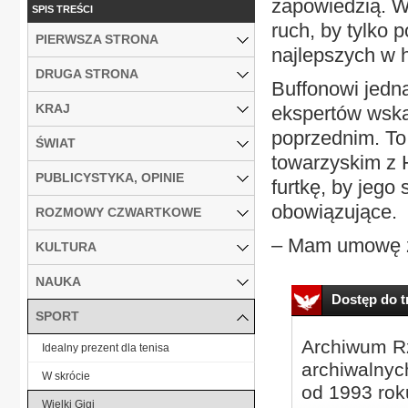
zapowiedzią. W
SPIS TREŚCI
ruch, by tylko
PIERWSZA STRONA
najlepszych w hi
DRUGA STRONA
Buffonowi jedna
KRAJ
ekspertów wskaz
poprzednim. To 
ŚWIAT
towarzyskim z 
PUBLICYSTYKA, OPINIE
furtkę, by jego
obowiązujące.
ROZMOWY CZWARTKOWE
– Mam umowę z
KULTURA
NAUKA
Dostęp do tr
SPORT
Archiwum Rz
Idealny prezent dla tenisa
archiwalnyc
W skrócie
od 1993 roku
Wielki Gigi