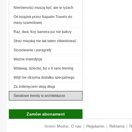
Nierówności muszą być, ale w ryzach
Od książek przez Napalm Travels do
masy szamotowej
Raz, dwa, trzy, kamera już nie patrzy
Straż miejską nie tak łatwo zlikwidować
Szusowanie i paragrafy
Ważne inwestycje
Wstawaj, dziecko, bo o 6 rano trening
Wójt nie otrzyma dodatku specjalnego
Za zniknięciem stoją długi
Światowe trendy w architekturze
Zamów abonament
Gremi Media:
O nas
|
Regulamin
|
Reklama
|
N