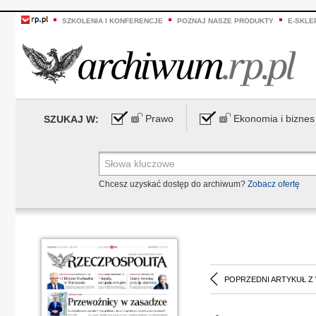
SZKOLENIA I KONFERENCJE
POZNAJ NASZE PRODUKTY
E-SKLE
Prawo
Ekonomia i biznes
SZUKAJ W:
Chcesz uzyskać dostęp do archiwum?
Zobacz ofertę
POPRZEDNI ARTYKUŁ Z