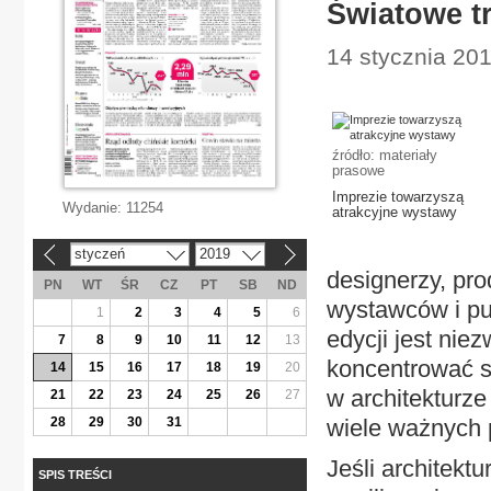
Światowe t
14 stycznia 20
źródło: materiały
prasowe
Imprezie towarzyszą
Wydanie:
11254
atrakcyjne wystawy
styczeń
2019
«
»
designerzy, pro
PN
WT
ŚR
CZ
PT
SB
ND
wystawców i pu
1
2
3
4
5
6
edycji jest nie
7
8
9
10
11
12
13
koncentrować 
14
15
16
17
18
19
20
w architekturze
21
22
23
24
25
26
27
28
29
30
31
wiele ważnych p
Jeśli architekt
SPIS TREŚCI