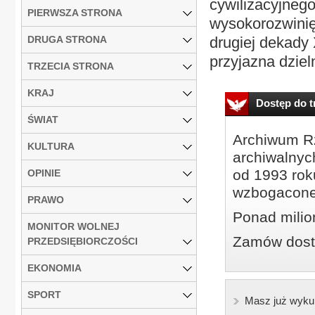
cywilizacyjneg
PIERWSZA STRONA
wysokorozwinię
DRUGA STRONA
drugiej dekady
przyjazna dzieln
TRZECIA STRONA
KRAJ
Dostęp do tr
ŚWIAT
Archiwum Rz
KULTURA
archiwalnyc
od 1993 roku
OPINIE
wzbogacone
PRAWO
Ponad milio
MONITOR WOLNEJ
Zamów dostę
PRZEDSIĘBIORCZOŚCI
EKONOMIA
SPORT
Masz już wyku