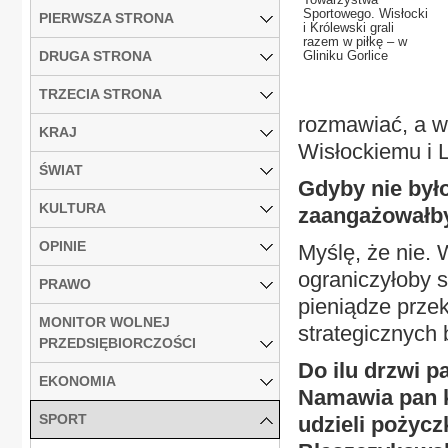
Sportowego. Wisłocki
PIERWSZA STRONA
i Królewski grali
razem w piłkę – w
DRUGA STRONA
Gliniku Gorlice
TRZECIA STRONA
rozmawiać, a w
KRAJ
Wisłockiemu i 
ŚWIAT
Gdyby nie było
KULTURA
zaangażowałby
OPINIE
Myślę, że nie.
ograniczyłoby s
PRAWO
pieniądze prze
MONITOR WOLNEJ
strategicznych
PRZEDSIĘBIORCZOŚCI
Do ilu drzwi 
EKONOMIA
Namawia pan k
SPORT
udzieli pożyc