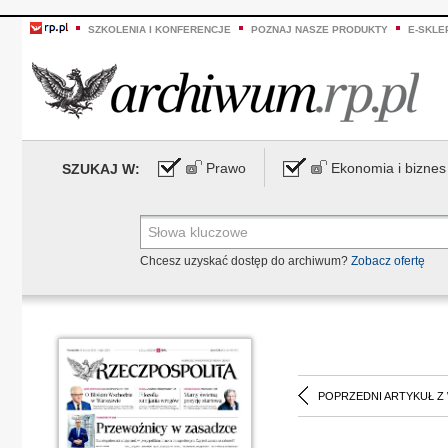
SZKOLENIA I KONFERENCJE
POZNAJ NASZE PRODUKTY
E-SKLE
Prawo
Ekonomia i biznes
SZUKAJ W:
Chcesz uzyskać dostęp do archiwum?
Zobacz ofertę
POPRZEDNI ARTYKUŁ Z