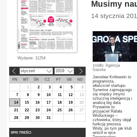
Musimy nau
14 stycznia 201
Wydanie:
11254
źródło: Agencja
Gazeta
styczeń
2019
«
»
Jarosław Królewski to
PN
WT
ŚR
CZ
PT
SB
ND
programista,
właściciel startupu
1
2
3
4
5
6
Synerise zajmującego
się między innymi
7
8
9
10
11
12
13
sztuczną inteligencją i
14
15
16
17
18
19
20
analizą big data.
Prywatnie to
21
22
23
24
25
26
27
przyjaciel Rafała
Wisłockiego –
28
29
30
31
człowieka, który objął
funkcję prezesa
Wisły, po tym jak klub
wrócił w ręce
SPIS TREŚCI
Towarzystwa