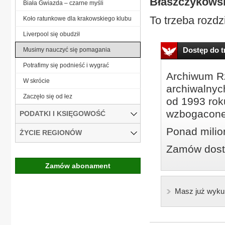
Błaszczykowsk
Biała Gwiazda – czarne myśli
To trzeba rozdzie
Koło ratunkowe dla krakowskiego klubu
Liverpool się obudził
Dostęp do tr
Musimy nauczyć się pomagania
Potrafimy się podnieść i wygrać
Archiwum Rz
W skrócie
archiwalnyc
Zaczęło się od łez
od 1993 roku
wzbogacone
PODATKI I KSIĘGOWOŚĆ
Ponad milio
ŻYCIE REGIONÓW
Zamów dostę
Zamów abonament
Masz już wyku