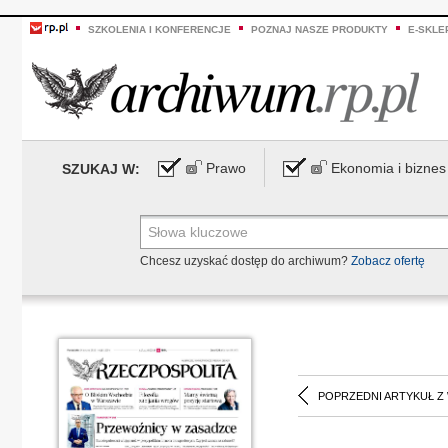
SZKOLENIA I KONFERENCJE
POZNAJ NASZE PRODUKTY
E-SKLE
Prawo
Ekonomia i biznes
SZUKAJ W:
Chcesz uzyskać dostęp do archiwum?
Zobacz ofertę
POPRZEDNI ARTYKUŁ Z