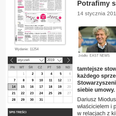
Potrafimy s
14 stycznia 2019
Wydanie:
11254
źródło: EAST NEWS
styczeń
2019
«
»
PN
WT
ŚR
CZ
PT
SB
ND
tamtejsze sto
1
2
3
4
5
6
każdego sprze
7
8
9
10
11
12
13
Stowarzyszeni
14
15
16
17
18
19
20
siebie umowy. 
21
22
23
24
25
26
27
Dariusz Miodus
28
29
30
31
właścicielem i 
w relacjach z k
SPIS TREŚCI