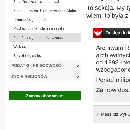
Biała Gwiazda – czarne myśli
To sekcja. My t
Koło ratunkowe dla krakowskiego klubu
wiem, to była z 
Liverpool się obudził
Musimy nauczyć się pomagania
Dostęp do tr
Potrafimy się podnieść i wygrać
Archiwum Rz
W skrócie
archiwalnyc
Zaczęło się od łez
od 1993 roku
PODATKI I KSIĘGOWOŚĆ
wzbogacone
ŻYCIE REGIONÓW
Ponad milio
Zamów dostę
Zamów abonament
Masz już wyku