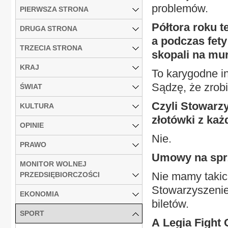
problemów.
PIERWSZA STRONA
Półtora roku t
DRUGA STRONA
a podczas fety
TRZECIA STRONA
skopali na mur
KRAJ
To karygodne in
Sądzę, że zrobi
ŚWIAT
Czyli Stowarz
KULTURA
złotówki z ka
OPINIE
Nie.
PRAWO
Umowy na sprz
MONITOR WOLNEJ
Nie mamy takich
PRZEDSIĘBIORCZOŚCI
Stowarzyszenie 
EKONOMIA
biletów.
SPORT
A Legia Fight 