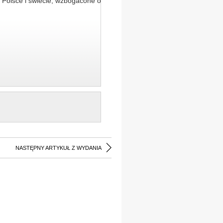
 Polsce i świecie, wzbogacone o
NASTĘPNY ARTYKUŁ Z WYDANIA