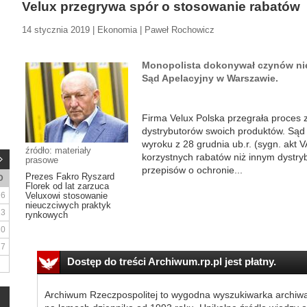
Velux przegrywa spór o stosowanie rabatów
14 stycznia 2019 | Ekonomia | Paweł Rochowicz
Monopolista dokonywał czynów nie
Sąd Apelacyjny w Warszawie.
Firma Velux Polska przegrała proces
dystrybutorów swoich produktów. Sąd
wyroku z 28 grudnia ub.r. (sygn. akt 
źródło: materiały
korzystnych rabatów niż innym dystr
prasowe
przepisów o ochronie...
Prezes Fakro Ryszard
D
Florek od lat zarzuca
6
Veluxowi stosowanie
nieuczciwych praktyk
13
rynkowych
20
27
Dostęp do treści Archiwum.rp.pl jest płatny.
Archiwum Rzeczpospolitej to wygodna wyszukiwarka archiw