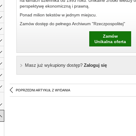
na łamach dziennika od 1993 roku. Unikalne źródło wiedzy o
perspektywę ekonomiczną i prawną.
Ponad milion tekstów w jednym miejscu.
Zamów dostęp do pełnego Archiwum "Rzeczpospolitej"
Zamów
Unikalna oferta
Masz już wykupiony dostęp?
Zaloguj się
POPRZEDNI ARTYKUŁ Z WYDANIA