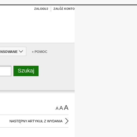
ZALOGUJ
ZAŁÓŻ KONTO
ANSOWANE
+ POMOC
A
A
A
NASTĘPNY ARTYKUŁ Z WYDANIA