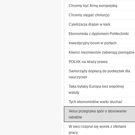
Chcemy być firmą europejską
Chcemy sięgać chmur(y)
Cywilizacja drapie w kark
Ekonomista z dyplomem Politechniki
Inwestycyjny boom w portach
Klienci niezmiennie zabierają pieniądze
POLAK na straży prawa
Samorządy dopłacą do podwyżek dla
nauczycieli
Taka byłaby Europa bez wspólnej
waluty
Tych ekonomistów warto słuchać
Velux przegrywa spór o stosowanie
rabatów
W sieci rozpruł się worek z ofertami
pracy