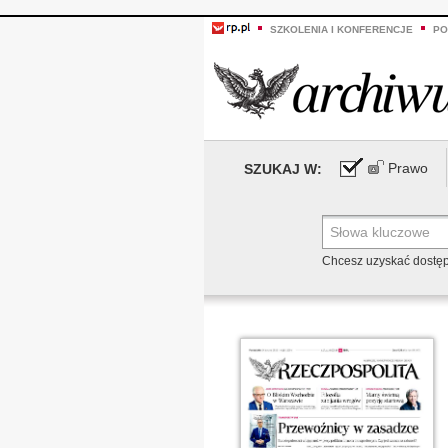
SZKOLENIA I KONFERENCJE
PO
Prawo
SZUKAJ W:
Chcesz uzyskać dostę