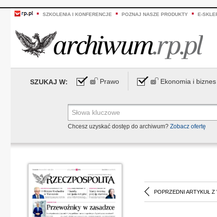
SZKOLENIA I KONFERENCJE
POZNAJ NASZE PRODUKTY
E-SKLE
Prawo
Ekonomia i biznes
SZUKAJ W:
Chcesz uzyskać dostęp do archiwum?
Zobacz ofertę
POPRZEDNI ARTYKUŁ Z