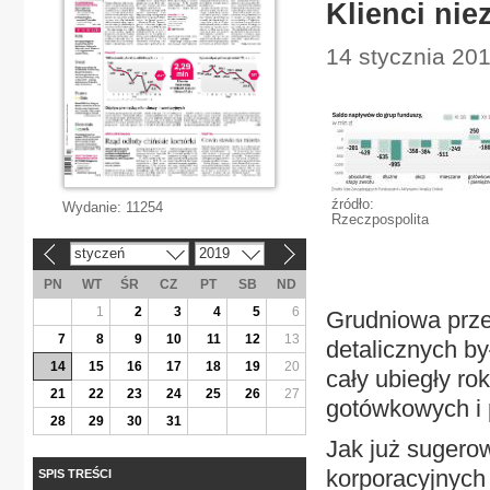
Klienci nie
14 stycznia 201
źródło:
Wydanie:
11254
Rzeczpospolita
styczeń
2019
«
»
PN
WT
ŚR
CZ
PT
SB
ND
1
2
3
4
5
6
Grudniowa prz
7
8
9
10
11
12
13
detalicznych by
14
15
16
17
18
19
20
cały ubiegły r
21
22
23
24
25
26
27
gotówkowych i p
28
29
30
31
Jak już sugerow
korporacyjnych
SPIS TREŚCI