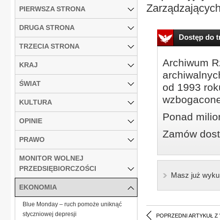
Zarządzających
PIERWSZA STRONA
DRUGA STRONA
Dostęp do tr
TRZECIA STRONA
Archiwum Rz
KRAJ
archiwalnyc
ŚWIAT
od 1993 roku
wzbogacone
KULTURA
Ponad milio
OPINIE
Zamów dostę
PRAWO
MONITOR WOLNEJ
PRZEDSIĘBIORCZOŚCI
Masz już wyku
EKONOMIA
Blue Monday – ruch pomoże uniknąć
styczniowej depresji
POPRZEDNI ARTYKUŁ Z