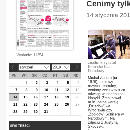
Cenimy tylk
14 stycznia 201
Wydanie:
11254
źródło: krzysztof
Bieliński/Teatr
styczeń
2019
«
»
Narodowy
PN
WT
ŚR
CZ
PT
SB
ND
Michał Zadara (ur.
1976), czołowy
1
2
3
4
5
6
reżyser teatralny,
ceniony zwłaszcza za
7
8
9
10
11
12
13
odwagę w inscenizacji
14
15
16
17
18
19
20
klasyki. Zrealizował
m.in. pełną wersję
21
22
23
24
25
26
27
„Dziadów” we
Wrocławiu czy
28
29
30
31
„Zbójców” Schillera w
Narodowym. Na
zdjęciu z Justyną
SPIS TREŚCI
Skoczek,