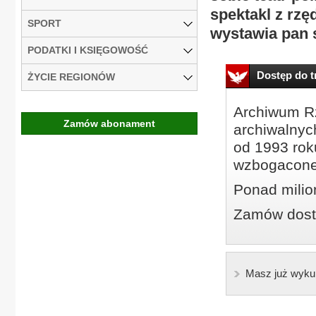
spektakl z rz
SPORT
wystawia pan 
PODATKI I KSIĘGOWOŚĆ
Dostęp do tr
ŻYCIE REGIONÓW
Archiwum Rz
Zamów abonament
archiwalnyc
od 1993 roku
wzbogacone
Ponad milio
Zamów dostę
Masz już wyku