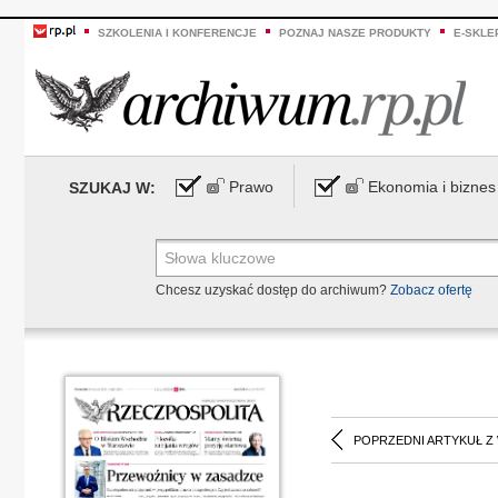
SZKOLENIA I KONFERENCJE
POZNAJ NASZE PRODUKTY
E-SKLE
Prawo
Ekonomia i biznes
SZUKAJ W:
Chcesz uzyskać dostęp do archiwum?
Zobacz ofertę
POPRZEDNI ARTYKUŁ Z