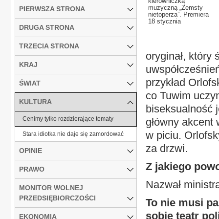
kierowniczką
muzyczną „Zemsty
PIERWSZA STRONA
nietoperza”. Premiera
18 stycznia
DRUGA STRONA
TRZECIA STRONA
oryginał, który
KRAJ
uwspółcześnie
przykład Orlofsk
ŚWIAT
co Tuwim uczyn
KULTURA
biseksualność j
Cenimy tylko rozdzierające tematy
główny akcent w
w piciu. Orlofsk
Stara idiotka nie daje się zamordować
za drzwi.
OPINIE
Z jakiego powo
PRAWO
Nazwał ministr
MONITOR WOLNEJ
PRZEDSIĘBIORCZOŚCI
To nie musi pa
sobie teatr po
EKONOMIA