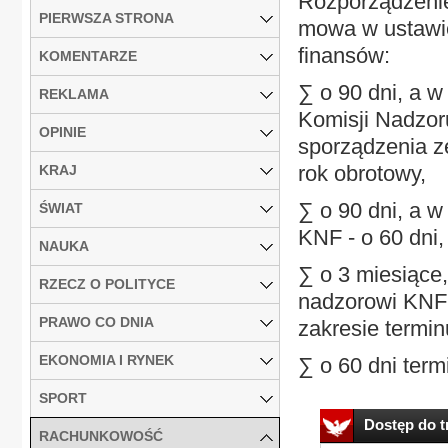
Rozporządzenie
PIERWSZA STRONA
mowa w ustawie
finansów:
KOMENTARZE
∑ o 90 dni, a 
REKLAMA
Komisji Nadzor
OPINIE
sporządzenia ze
rok obrotowy,
KRAJ
∑ o 90 dni, a 
ŚWIAT
KNF - o 60 dni,
NAUKA
∑ o 3 miesiące
RZECZ O POLITYCE
nadzorowi KNF 
PRAWO CO DNIA
zakresie termi
EKONOMIA I RYNEK
∑ o 60 dni term
SPORT
Dostęp do tr
RACHUNKOWOŚĆ