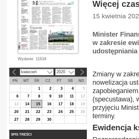
Więcej cza
15 kwietnia 20
Minister Finan
w zakresie ewi
udostępniania 
Wydanie:
11634
kwiecień
2020
Zmiany w zakre
«
»
PN
WT
ŚR
CZ
PT
SB
ND
nowelizacja us
1
2
3
4
5
zapobieganiem,
6
7
8
9
10
11
12
(specustawa), w
13
14
15
16
17
18
19
przyjęciu Mini
20
21
22
23
24
25
26
terminy.
27
28
29
30
Ewidencja 
SPIS TREŚCI