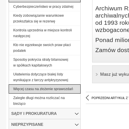
Cyberbezpieczeństwo w pracy zdalnej
Archiwum Rz
archiwalnyc
Kiedy zobowiązanie warunkowe
przekształca się w rezerwę
od 1993 roku
wzbogacone
Kontrola uprzednia w miejsce kontroli
następczej
Ponad milio
Kto nie egzekwuje swoich praw płaci
Zamów dostę
podatek
Sposoby pokrycia straty bilansowej
w spółkach kapitałowych
Masz już wyku
Ułatwienia dotyczące białej listy
wynikające z tarczy antykryzysowej
Więcej czasu na złożenie sprawozdań
Zaległe długi można rozliczać na
POPRZEDNI ARTYKUŁ Z
bieżąco
SĄDY I PROKURATURA
NIEPRZYPISANE