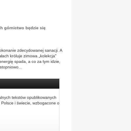
ch górnictwo będzie się
dokonanie zdecydowanej sanacji. A
ałach króluje zimowa „kolekcja"
nergię spada, a co za tym idzie,
stopniowo...
alnych tekstów opublikowanych
 Polsce i świecie, wzbogacone o