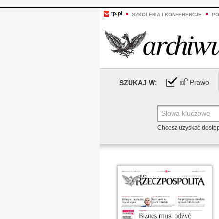
SZKOLENIA I KONFERENCJE
PO
Prawo
SZUKAJ W:
Chcesz uzyskać dostę