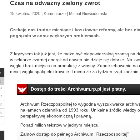
Czas na odważny zielony zwrot
15 kwietnia 2020 | Komentarze | Michał Niewiadomski
Czekają nas trudne miesiące i kosztowne reformy, ale bez ni
pogrążało w coraz większych problemach.
Z kryzysem tak już jest, że może być niepowtarzalną szansą na 
w sektorze czarnej energii od dawna nie dzieje się dobrze. Na zw
węgla i brak miejsca na produkcję z wiosny. Zapotrzebowanie na e
mniej węgla spalą elektrownie. I mimo że za tydzień rząd zacznie 
D
Dostęp do treści Archiwum.rp.pl jest płatny.
5
12
Archiwum Rzeczpospolitej to wygodna wyszukiwarka archiw
19
na łamach dziennika od 1993 roku. Unikalne źródło wiedzy o
26
perspektywę ekonomiczną i prawną.
Ponad milion tekstów w jednym miejscu.
Zamów dostęp do pełnego Archiwum "Rzeczpospolitej"