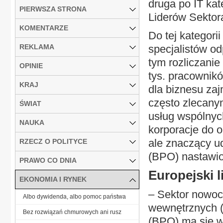
druga po IT ka
PIERWSZA STRONA
Liderów Sektor
KOMENTARZE
Do tej kategori
REKLAMA
specjalistów o
tym rozliczani
OPINIE
tys. pracownik
KRAJ
dla biznesu za
często zlecanym
ŚWIAT
usług wspólnyc
NAUKA
korporacje do o
ale znaczący ud
RZECZ O POLITYCE
(BPO) nastawio
PRAWO CO DNIA
Europejski l
EKONOMIA I RYNEK
– Sektor nowoc
Albo dywidenda, albo pomoc państwa
wewnętrznych (S
Bez rozwiązań chmurowych ani rusz
(BPO) ma się w 