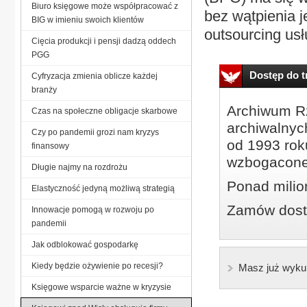
Biuro księgowe może współpracować z
bez wątpienia j
BIG w imieniu swoich klientów
outsourcing usł
Cięcia produkcji i pensji dadzą oddech
PGG
Dostęp do tr
Cyfryzacja zmienia oblicze każdej
branży
Archiwum Rz
Czas na społeczne obligacje skarbowe
archiwalnyc
Czy po pandemii grozi nam kryzys
od 1993 roku
finansowy
wzbogacone
Długie najmy na rozdrożu
Ponad milio
Elastyczność jedyną możliwą strategią
Zamów dostę
Innowacje pomogą w rozwoju po
pandemii
Jak odblokować gospodarkę
Kiedy będzie ożywienie po recesji?
Masz już wyku
Księgowe wsparcie ważne w kryzysie