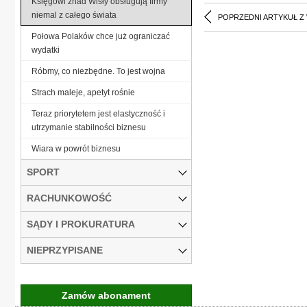
Księgowi znad Wisły obsługują firmy
niemal z całego świata
POPRZEDNI ARTYKUŁ Z
Połowa Polaków chce już ograniczać
wydatki
Róbmy, co niezbędne. To jest wojna
Strach maleje, apetyt rośnie
Teraz priorytetem jest elastyczność i
utrzymanie stabilności biznesu
Wiara w powrót biznesu
SPORT
RACHUNKOWOŚĆ
SĄDY I PROKURATURA
NIEPRZYPISANE
Zamów abonament