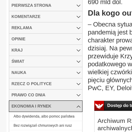
690 mld dol.
PIERWSZA STRONA
Dla kogo ou
KOMENTARZE
– Obecna sytu
REKLAMA
pandemią jest 
OPINIE
charakter prowa
dzisiaj. Na pew
KRAJ
przewiduje Krzy
ŚWIAT
podatkowego w
wielkiej czwórk
NAUKA
pięciu głównyc
RZECZ O POLITYCE
PwC, EY, Deloitt
PRAWO CO DNIA
Dostęp do tr
EKONOMIA I RYNEK
Albo dywidenda, albo pomoc państwa
Archiwum Rz
Bez rozwiązań chmurowych ani rusz
archiwalnyc