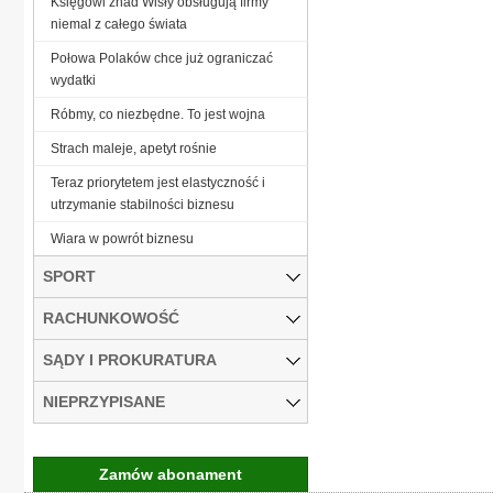
Księgowi znad Wisły obsługują firmy
niemal z całego świata
Połowa Polaków chce już ograniczać
wydatki
Róbmy, co niezbędne. To jest wojna
Strach maleje, apetyt rośnie
Teraz priorytetem jest elastyczność i
utrzymanie stabilności biznesu
Wiara w powrót biznesu
SPORT
RACHUNKOWOŚĆ
SĄDY I PROKURATURA
NIEPRZYPISANE
Zamów abonament