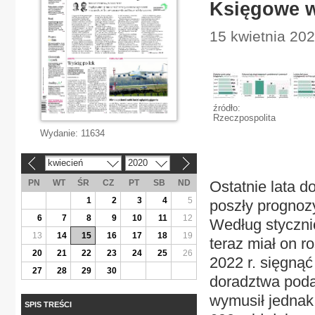
Księgowe w
15 kwietnia 202
źródło:
Rzeczpospolita
Wydanie:
11634
kwiecień
2020
«
»
PN
WT
ŚR
CZ
PT
SB
ND
Ostatnie lata d
1
2
3
4
5
poszły prognoz
6
7
8
9
10
11
12
Według styczn
13
14
15
16
17
18
19
teraz miał on r
20
21
22
23
24
25
26
2022 r. sięgnąć
27
28
29
30
doradztwa poda
wymusił jednak 
SPIS TREŚCI