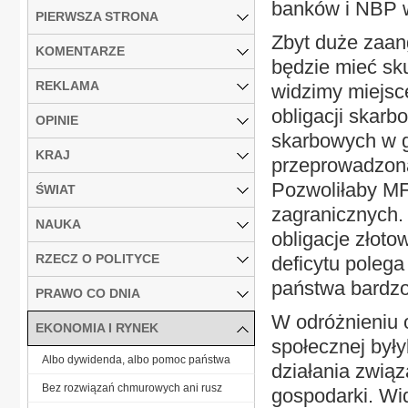
banków i NBP w
PIERWSZA STRONA
Zbyt duże zaan
KOMENTARZE
będzie mieć sku
REKLAMA
widzimy miejsc
obligacji skarb
OPINIE
skarbowych w g
KRAJ
przeprowadzona
Pozwoliłaby MF
ŚWIAT
zagranicznych. 
NAUKA
obligacje złoto
RZECZ O POLITYCE
deficytu polega
państwa bardzo
PRAWO CO DNIA
W odróżnieniu o
EKONOMIA I RYNEK
społecznej były
Albo dywidenda, albo pomoc państwa
działania związ
Bez rozwiązań chmurowych ani rusz
gospodarki. Wid