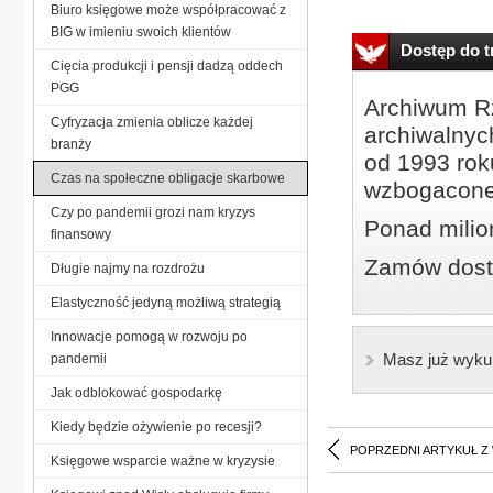
Biuro księgowe może współpracować z
BIG w imieniu swoich klientów
Dostęp do tr
Cięcia produkcji i pensji dadzą oddech
PGG
Archiwum Rz
Cyfryzacja zmienia oblicze każdej
archiwalnyc
branży
od 1993 roku
Czas na społeczne obligacje skarbowe
wzbogacone
Czy po pandemii grozi nam kryzys
Ponad milio
finansowy
Zamów dostę
Długie najmy na rozdrożu
Elastyczność jedyną możliwą strategią
Innowacje pomogą w rozwoju po
Masz już wyku
pandemii
Jak odblokować gospodarkę
Kiedy będzie ożywienie po recesji?
POPRZEDNI ARTYKUŁ Z
Księgowe wsparcie ważne w kryzysie