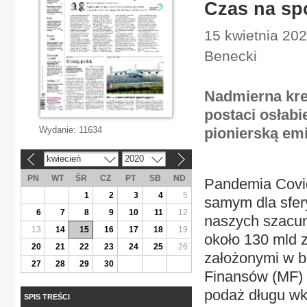
Czas na sp
15 kwietnia 202
Benecki
Nadmierna kre
postaci osłabi
Wydanie:
11634
pionierską emi
kwiecień
2020
«
»
PN
WT
ŚR
CZ
PT
SB
ND
Pandemia Covid
1
2
3
4
5
samym dla sfer
6
7
8
9
10
11
12
naszych szacun
13
14
15
16
17
18
19
około 130 mld 
20
21
22
23
24
25
26
założonymi w bu
27
28
29
30
Finansów (MF) 
podaż długu wk
SPIS TREŚCI