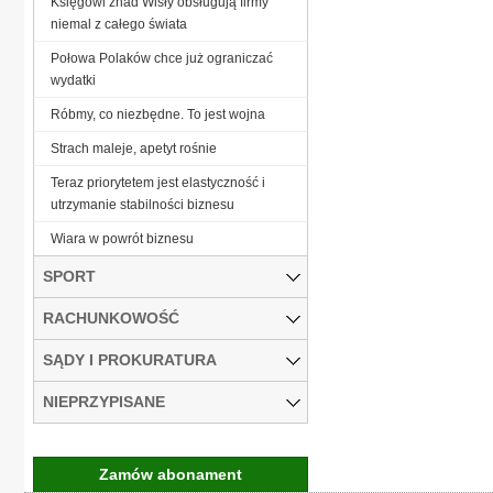
Księgowi znad Wisły obsługują firmy
niemal z całego świata
Połowa Polaków chce już ograniczać
wydatki
Róbmy, co niezbędne. To jest wojna
Strach maleje, apetyt rośnie
Teraz priorytetem jest elastyczność i
utrzymanie stabilności biznesu
Wiara w powrót biznesu
SPORT
RACHUNKOWOŚĆ
SĄDY I PROKURATURA
NIEPRZYPISANE
Zamów abonament