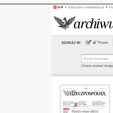
SZKOLENIA I KONFERENCJE
PO
Prawo
SZUKAJ W:
Chcesz uzyskać dostę