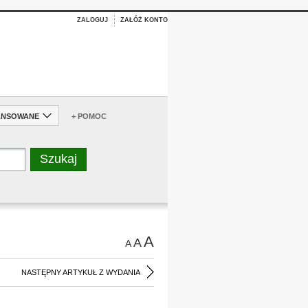
ZALOGUJ
ZAŁÓŻ KONTO
ANSOWANE
+ POMOC
A
A
A
NASTĘPNY ARTYKUŁ Z WYDANIA