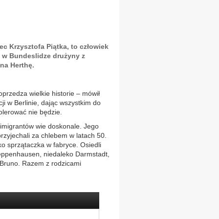
c Krzysztofa Piątka, to człowiek
ż w Bundeslidze drużyny z
na Herthę.
oprzedza wielkie historie – mówił
i w Berlinie, dając wszystkim do
tolerować nie będzie.
 imigrantów wie doskonale. Jego
przyjechali za chlebem w latach 50.
ako sprzątaczka w fabryce. Osiedli
ppenhausen, niedaleko Darmstadt,
 Bruno. Razem z rodzicami