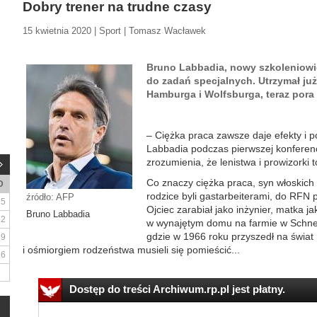
Dobry trener na trudne czasy
15 kwietnia 2020 | Sport | Tomasz Wacławek
Bruno Labbadia, nowy szkoleniowie
do zadań specjalnych. Utrzymał ju
Hamburga i Wolfsburga, teraz pora 
– Ciężka praca zawsze daje efekty i p
Labbadia podczas pierwszej konferencj
zrozumienia, że lenistwa i prowizorki 
Co znaczy ciężka praca, syn włoskich
D
rodzice byli gastarbeiterami, do RFN 
źródło: AFP
5
Ojciec zarabiał jako inżynier, matka j
Bruno Labbadia
12
w wynajętym domu na farmie w Schne
gdzie w 1966 roku przyszedł na świat
19
i ośmiorgiem rodzeństwa musieli się pomieścić...
26
Dostęp do treści Archiwum.rp.pl jest płatny.