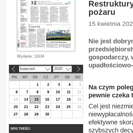
Restruktury
pożaru
15 kwietnia 20
Nie jest dobr
przedsiębiors
gospodarczy, 
Wydanie:
11634
upadłościowo-
kwiecień
2020
«
»
PN
WT
ŚR
CZ
PT
SB
ND
1
2
3
4
5
Na czym poleg
6
7
8
9
10
11
12
pewnie czeka t
13
14
15
16
17
18
19
Cel jest niezmi
20
21
22
23
24
25
26
niewypłacalnoś
27
28
29
30
efektywne skor
szybszych decyz
SPIS TREŚCI