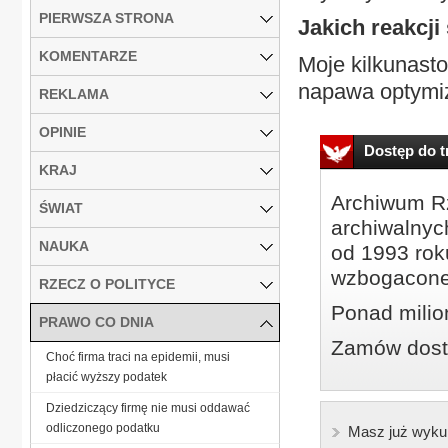
PIERWSZA STRONA
Jakich reakcji
KOMENTARZE
Moje kilkunast
napawa optymizm
REKLAMA
OPINIE
Dostęp do tr
KRAJ
Archiwum Rz
ŚWIAT
archiwalnyc
NAUKA
od 1993 roku
wzbogacone
RZECZ O POLITYCE
Ponad milio
PRAWO CO DNIA
Zamów dostę
Choć firma traci na epidemii, musi
płacić wyższy podatek
Dziedziczący firmę nie musi oddawać
odliczonego podatku
Masz już wyku