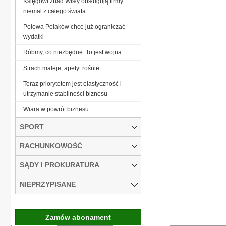
Księgowi znad Wisły obsługują firmy
niemal z całego świata
Połowa Polaków chce już ograniczać
wydatki
Róbmy, co niezbędne. To jest wojna
Strach maleje, apetyt rośnie
Teraz priorytetem jest elastyczność i
utrzymanie stabilności biznesu
Wiara w powrót biznesu
SPORT
RACHUNKOWOŚĆ
SĄDY I PROKURATURA
NIEPRZYPISANE
Zamów abonament