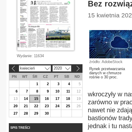
Bez rozwią
15 kwietnia 202
Wydanie:
11634
źródło: AdobeStock
kwiecień
2020
Rynek przetwarzania
«
»
danych w chmurze
PN
WT
ŚR
CZ
PT
SB
ND
rośnie o 30 proc.
1
2
3
4
5
6
7
8
9
10
11
12
wkroczyły w na
13
14
15
16
17
18
19
zarówno w prac
20
21
22
23
24
25
26
nawet nie zdają
27
28
29
30
bastionów trady
jednak i tu nas
SPIS TREŚCI