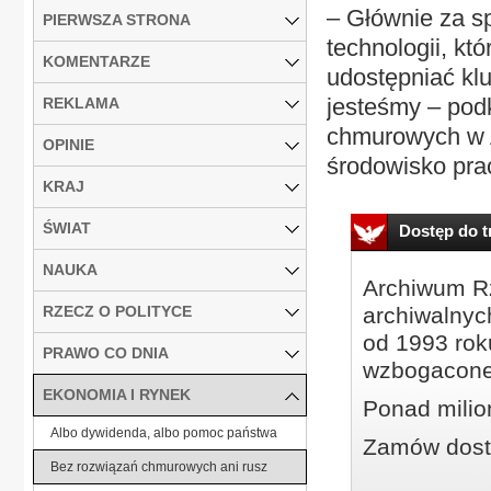
– Głównie za s
PIERWSZA STRONA
technologii, kt
KOMENTARZE
udostępniać klu
jesteśmy – podk
REKLAMA
chmurowych w 
OPINIE
środowisko prac
KRAJ
ŚWIAT
Dostęp do tr
NAUKA
Archiwum Rz
RZECZ O POLITYCE
archiwalnyc
od 1993 roku
PRAWO CO DNIA
wzbogacone
EKONOMIA I RYNEK
Ponad milio
Albo dywidenda, albo pomoc państwa
Zamów dostę
Bez rozwiązań chmurowych ani rusz