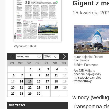
Gigant z m
15 kwietnia 20
Wydanie:
11634
kwiecień
2020
autor zdjęcia: Robert
«
»
Gardziński
PN
WT
ŚR
CZ
PT
SB
ND
źródło: Fotorzepa
1
2
3
4
5
An-225 Mrija to
obecnie największy
6
7
8
9
10
11
12
na świecie samolot
transportowy
13
14
15
16
17
18
19
20
21
22
23
24
25
26
27
28
29
30
w nocy (według 
Transport na zl
SPIS TREŚCI