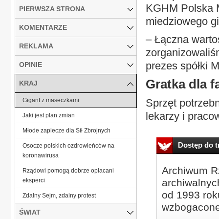
KGHM Polska Mi
PIERWSZA STRONA
miedziowego gi
KOMENTARZE
– Łączna warto
REKLAMA
zorganizowaliśm
prezes spółki M
OPINIE
Gratka dla 
KRAJ
Gigant z maseczkami
Sprzęt potrzebn
lekarzy i prac
Jaki jest plan zmian
Młode zaplecze dla Sił Zbrojnych
Dostęp do tr
Osocze polskich ozdrowieńców na
koronawirusa
Archiwum Rz
Rządowi pomogą dobrze opłacani
eksperci
archiwalnyc
od 1993 roku
Zdalny Sejm, zdalny protest
wzbogacone
ŚWIAT