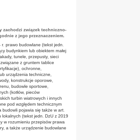
dy zachodzi związek techniczno-
godnie z jego przeznaczeniem.
 r. prawo budowlane (tekst jedn.
ący budynkiem lub obiektem małej
takady, tunele, przepusty, sieci
 związane z gruntem tablice
tyfikacje), ochronne,
lub urządzenia techniczne,
wody, konstrukcje oporowe,
erenu, budowle sportowe,
nych (kotłów, pieców
kich turbin wiatrowych i innych
ębne pod względem technicznym
 budowli pojawia się także w art.
h lokalnych (tekst jedn. DzU z 2019
wlany w rozumieniu przepisów prawa
ry, a także urządzenie budowlane