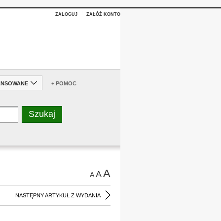
ZALOGUJ
ZAŁÓŻ KONTO
ANSOWANE
+ POMOC
A
A
A
NASTĘPNY ARTYKUŁ Z WYDANIA