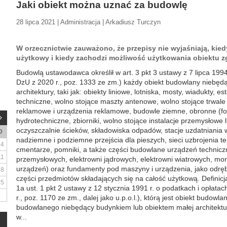
Jaki obiekt można uznać za budowlę
28 lipca 2021 | Administracja | Arkadiusz Turczyn
W orzecznictwie zauważono, że przepisy nie wyjaśniają, kie
użytkowy i kiedy zachodzi możliwość użytkowania obiektu z
Budowlą ustawodawca określił w art. 3 pkt 3 ustawy z 7 lipca 1994
DzU z 2020 r., poz. 1333 ze zm.) każdy obiekt budowlany niebęd
architektury, taki jak: obiekty liniowe, lotniska, mosty, wiadukty, es
techniczne, wolno stojące maszty antenowe, wolno stojące trwale
reklamowe i urządzenia reklamowe, budowle ziemne, obronne (for
hydrotechniczne, zbiorniki, wolno stojące instalacje przemysłowe 
oczyszczalnie ścieków, składowiska odpadów, stacje uzdatniania 
D
nadziemne i podziemne przejścia dla pieszych, sieci uzbrojenia t
4
cmentarze, pomniki, a także części budowlane urządzeń technicz
11
przemysłowych, elektrowni jądrowych, elektrowni wiatrowych, mors
urządzeń) oraz fundamenty pod maszyny i urządzenia, jako odr
18
części przedmiotów składających się na całość użytkową. Definicja
25
1a ust. 1 pkt 2 ustawy z 12 stycznia 1991 r. o podatkach i opłatac
r., poz. 1170 ze zm., dalej jako u.p.o.l.), którą jest obiekt budo
budowlanego niebędący budynkiem lub obiektem małej architektu
w...