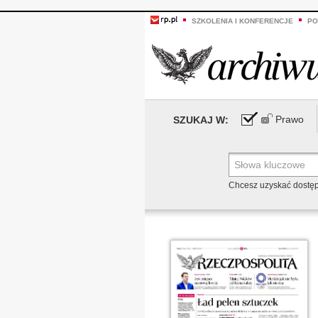
SZKOLENIA I KONFERENCJE
PO
Prawo
SZUKAJ W:
Chcesz uzyskać dostę