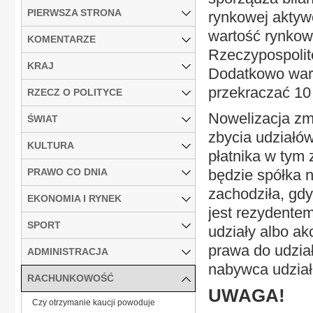
PIERWSZA STRONA
rynkowej aktyw
wartość rynkow
KOMENTARZE
Rzeczypospolite
KRAJ
Dodatkowo wart
przekraczać 10 
RZECZ O POLITYCE
Nowelizacja zm
ŚWIAT
zbycia udziałó
KULTURA
płatnika w tym
PRAWO CO DNIA
będzie spółka 
zachodziła, gd
EKONOMIA I RYNEK
jest rezydentem
SPORT
udziały albo ak
prawa do udzia
ADMINISTRACJA
nabywca udziałó
RACHUNKOWOŚĆ
UWAGA!
Czy otrzymanie kaucji powoduje