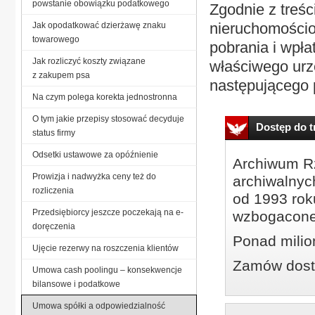
powstanie obowiązku podatkowego
Zgodnie z treś
nieruchomościo
Jak opodatkować dzierżawę znaku
towarowego
pobrania i wpła
Jak rozliczyć koszty związane
właściwego urz
z zakupem psa
następującego p
Na czym polega korekta jednostronna
O tym jakie przepisy stosować decyduje
Dostęp do tr
status firmy
Odsetki ustawowe za opóźnienie
Archiwum Rz
Prowizja i nadwyżka ceny też do
archiwalnyc
rozliczenia
od 1993 roku
Przedsiębiorcy jeszcze poczekają na e-
wzbogacone
doręczenia
Ponad milio
Ujęcie rezerwy na roszczenia klientów
Zamów dostę
Umowa cash poolingu – konsekwencje
bilansowe i podatkowe
Umowa spółki a odpowiedzialność