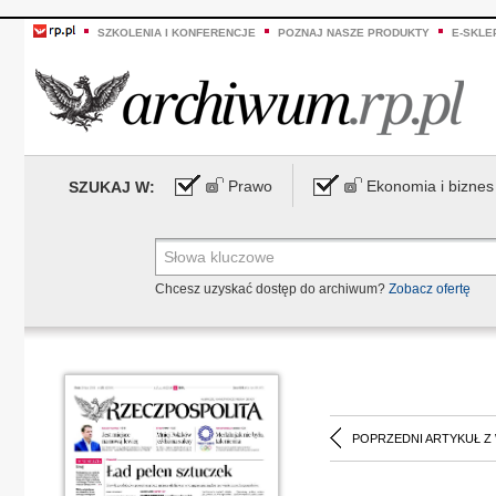
SZKOLENIA I KONFERENCJE
POZNAJ NASZE PRODUKTY
E-SKLE
Prawo
Ekonomia i biznes
SZUKAJ W:
Chcesz uzyskać dostęp do archiwum?
Zobacz ofertę
POPRZEDNI ARTYKUŁ Z