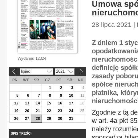
Umowa spół
nieruchomo
28 lipca 2021 
Z dniem 1 styc
opodatkowania
nieruchomości
Wydanie:
12024
definicję spół
lipiec
2021
«
»
zasady poboru
PN
WT
ŚR
CZ
PT
SB
ND
spółce nieruc
1
2
3
4
płatnika, któ
5
6
7
8
9
10
11
nieruchomośc
12
13
14
15
16
17
18
Zgodnie z tą de
19
20
21
22
23
24
25
26
27
28
29
30
31
w art. 4a pkt 3
należy rozumie
SPIS TREŚCI
sporządza bilan