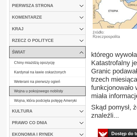
PIERWSZA STRONA
KOMENTARZE
KRAJ
źródło:
Rzeczpospolita
RZECZ O POLITYCE
ŚWIAT
którego wywołan
Katastrofalny j
Chiny miażdżą opozycję
Granic podawała
Kardynał na ławie oskarżonych
trzech miesiąca
Weterani na pierwszy ogień
funkcjonowało 
Wojna u pokojowego noblisty
miała informacj
Wojna, która podcięła potęgę Ameryki
Skąd pomysł, ż
KULTURA
znaleźli...
PRAWO CO DNIA
Dostęp do tr
EKONOMIA I RYNEK