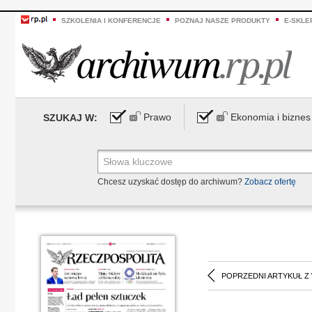
SZKOLENIA I KONFERENCJE
POZNAJ NASZE PRODUKTY
E-SKLE
Prawo
Ekonomia i biznes
SZUKAJ W:
Chcesz uzyskać dostęp do archiwum?
Zobacz ofertę
POPRZEDNI ARTYKUŁ Z