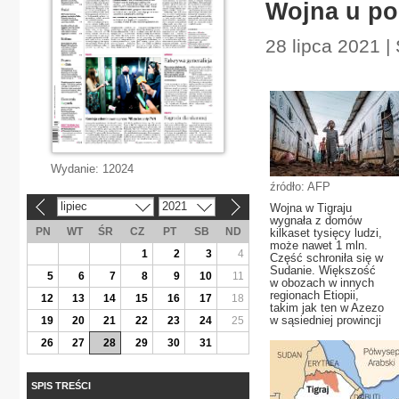
Wojna u po
28 lipca 2021 |
Wydanie:
12024
źródło: AFP
lipiec
2021
Wojna w Tigraju
«
»
wygnała z domów
PN
WT
ŚR
CZ
PT
SB
ND
kilkaset tysięcy ludzi,
może nawet 1 mln.
1
2
3
4
Część schroniła się w
Sudanie. Większość
5
6
7
8
9
10
11
w obozach w innych
regionach Etiopii,
12
13
14
15
16
17
18
takim jak ten w Azezo
w sąsiedniej prowincji
19
20
21
22
23
24
25
26
27
28
29
30
31
SPIS TREŚCI