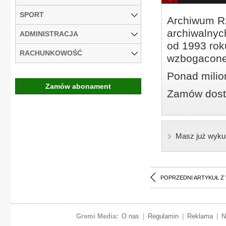
SPORT
Archiwum Rz
archiwalnyc
ADMINISTRACJA
od 1993 roku
RACHUNKOWOŚĆ
wzbogacone
Ponad milio
Zamów abonament
Zamów dostę
Masz już wyku
POPRZEDNI ARTYKUŁ Z
Gremi Media:
O nas
|
Regulamin
|
Reklama
|
N