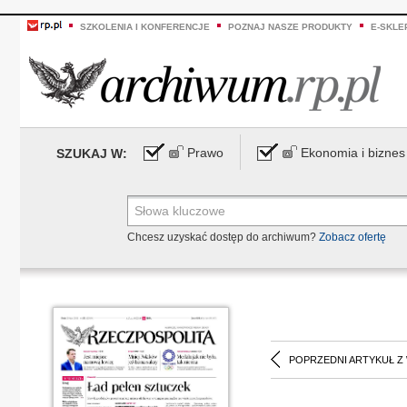
SZKOLENIA I KONFERENCJE
POZNAJ NASZE PRODUKTY
E-SKLE
Prawo
Ekonomia i biznes
SZUKAJ W:
Chcesz uzyskać dostęp do archiwum?
Zobacz ofertę
POPRZEDNI ARTYKUŁ Z