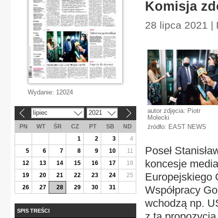
Komisja zd
28 lipca 2021 |
Wydanie:
12024
autor zdjęcia: Piotr
lipiec
2021
«
»
Molecki
PN
WT
ŚR
CZ
PT
SB
ND
źródło: EAST NEWS
1
2
3
4
Poseł Stanisła
5
6
7
8
9
10
11
koncesje media
12
13
14
15
16
17
18
Europejskiego 
19
20
21
22
23
24
25
26
27
28
29
30
31
Współpracy Gos
wchodzą np. USA
SPIS TREŚCI
z tą propozycją