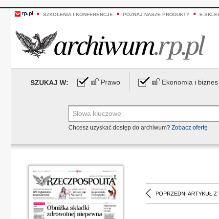
SZKOLENIA I KONFERENCJE
POZNAJ NASZE PRODUKTY
E-SKLE
Prawo
Ekonomia i biznes
SZUKAJ W:
Chcesz uzyskać dostęp do archiwum?
Zobacz ofertę
POPRZEDNI ARTYKUŁ Z