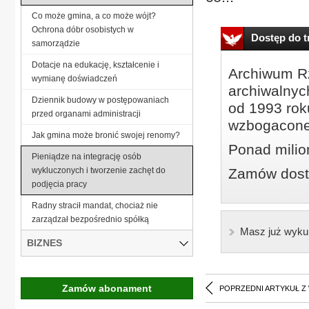
Co może gmina, a co może wójt?
Ochrona dóbr osobistych w
Dostęp do tr
samorządzie
Dotacje na edukację, kształcenie i
Archiwum Rz
wymianę doświadczeń
archiwalnyc
Dziennik budowy w postępowaniach
od 1993 roku
przed organami administracji
wzbogacone
Jak gmina może bronić swojej renomy?
Ponad milio
Pieniądze na integrację osób
wykluczonych i tworzenie zachęt do
Zamów dostę
podjęcia pracy
Radny stracił mandat, chociaż nie
zarządzał bezpośrednio spółką
Masz już wyku
BIZNES
Zamów abonament
POPRZEDNI ARTYKUŁ Z