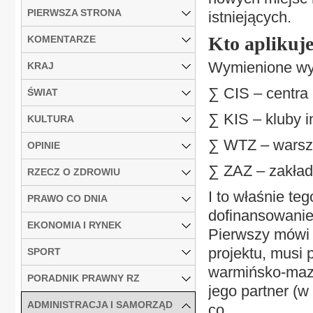
PIERWSZA STRONA
istniejących.
Kto apliku
KOMENTARZE
Wymienione wyż
KRAJ
∑ CIS – centra 
ŚWIAT
∑ KIS – kluby i
KULTURA
∑ WTZ – warszta
OPINIE
∑ ZAZ – zakład
RZECZ O ZDROWIU
I to właśnie te
PRAWO CO DNIA
dofinansowanie
EKONOMIA I RYNEK
Pierwszy mówi 
projektu, musi
SPORT
warmińsko-mazu
PORADNIK PRAWNY RZ
jego partner (w
ADMINISTRACJA I SAMORZĄD
co...