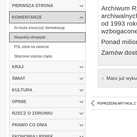
PIERWSZA STRONA
Archiwum Rz
archiwalnyc
KOMENTARZE
od 1993 roku
AI może zniszczyć demokrację
wzbogacone
Niepokój olimpijski
Ponad milio
PSL idzie na zwarcie
Zamów dostę
Stracona szansa rządu
KRAJ
Masz już wyku
ŚWIAT
KULTURA
OPINIE
POPRZEDNI ARTYKUŁ Z
RZECZ O ZDROWIU
PRAWO CO DNIA
EKONOMIA I RYNEK