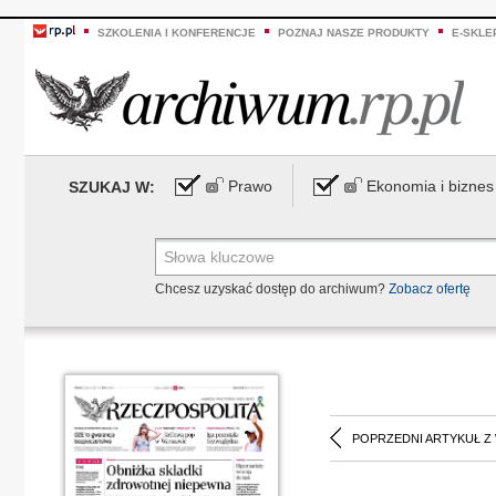
SZKOLENIA I KONFERENCJE
POZNAJ NASZE PRODUKTY
E-SKLE
Prawo
Ekonomia i biznes
SZUKAJ W:
Chcesz uzyskać dostęp do archiwum?
Zobacz ofertę
POPRZEDNI ARTYKUŁ Z