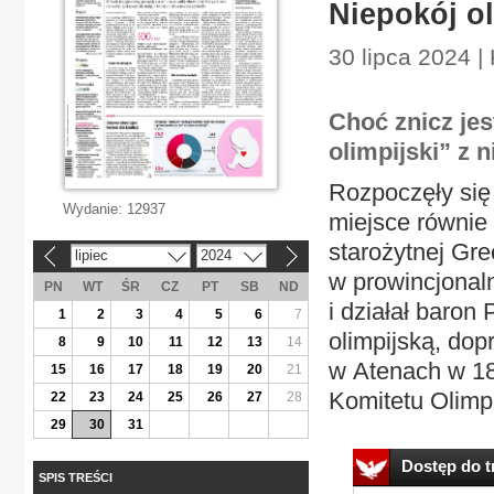
Niepokój ol
30 lipca 2024 |
Choć znicz jes
olimpijski” z n
Rozpoczęły się 
Wydanie:
12937
miejsce równie 
starożytnej Gre
lipiec
2024
«
»
w prowincjonaln
PN
WT
ŚR
CZ
PT
SB
ND
i działał baron 
1
2
3
4
5
6
7
olimpijską, dop
8
9
10
11
12
13
14
w Atenach w 18
15
16
17
18
19
20
21
Komitetu Olimpi
22
23
24
25
26
27
28
29
30
31
Dostęp do tr
SPIS TREŚCI