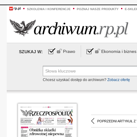
SZKOLENIA I KONFERENCJE
POZNAJ NASZE PRODUKTY
E-SKLE
Prawo
Ekonomia i biznes
SZUKAJ W:
Chcesz uzyskać dostęp do archiwum?
Zobacz ofertę
POPRZEDNI ARTYKUŁ Z