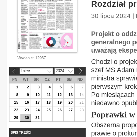
Rozdział pr
30 lipca 2024 |
Projekt o oddz
generalnego po
uważają eksper
Wydanie:
12937
Chodzi o projek
szef MS Adam B
lipiec
2024
«
»
ministra sprawi
PN
WT
ŚR
CZ
PT
SB
ND
pierwszym krok
1
2
3
4
5
6
7
Po miesiącach p
8
9
10
11
12
13
14
niedawno opubli
15
16
17
18
19
20
21
22
23
24
25
26
27
28
Poprawki w 
29
30
31
Obszerna prop
prawie o prokur
SPIS TREŚCI