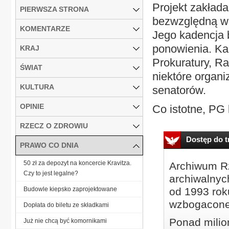
Projekt zakład
PIERWSZA STRONA
bezwzględną wi
KOMENTARZE
Jego kadencja b
ponowienia. Ka
KRAJ
Prokuratury, R
ŚWIAT
niektóre organi
KULTURA
senatorów.
OPINIE
Co istotne, PG 
RZECZ O ZDROWIU
Dostęp do tr
PRAWO CO DNIA
50 zł za depozyt na koncercie Kravitza.
Archiwum Rz
Czy to jest legalne?
archiwalnyc
Budowle kiepsko zaprojektowane
od 1993 roku
wzbogacone
Dopłata do biletu ze składkami
Ponad milio
Już nie chcą być komornikami