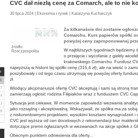
CVC dał niezłą cenę za Comarch, ale to nie k
30 lipca 2024 | Ekonomia i rynek | Katarzyna Kucharczyk
Za kilkanaście dni zostanie ogłos
Comarchu. Kurs papierów spółki o
powyżej ceny zaproponowanej prze
źródło:
W najbliższych tygodniach będziemy 
Rzeczpospolita
o przejęcie i wycofanie z giełdy wicelid
krakowskiego Comarchu. Fundusz CV
najwyższą w historii tej spółki cenę (315,4 zł), ale na wieść o zam
poszybowały i od tego czasu utrzymują się powyżej oferty fundus
zł.
D
7
Wiodący akcjonariusze ofertę CVC akceptują i sami są stroną tra
zamierzają ogłosić rodzina Filipiaków wraz z funduszem CVC Capi
14
Sytuacja jest ciekawa. W momencie zapowiedzi wezwania analitycy
21
jako rozsądną i akceptowalną. Wskazywali, że spółka ma za sobą t
28
z niskorentownymi projektami, wysokimi kosztami wynagrodzeń i w
CVC jest wyższa od cen docelowych z rekomendacji biur maklerskic
dotyczące premii ogłaszanych w wezwaniach na akcje spółek z GPW
Obecnym punktem odniesienia dla oferty...