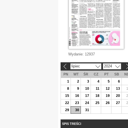
Wydanie:
12937
lipiec
2024
«
»
PN
WT
ŚR
CZ
PT
SB
N
1
2
3
4
5
6
8
9
10
11
12
13
15
16
17
18
19
20
22
23
24
25
26
27
29
30
31
SPIS TREŚCI