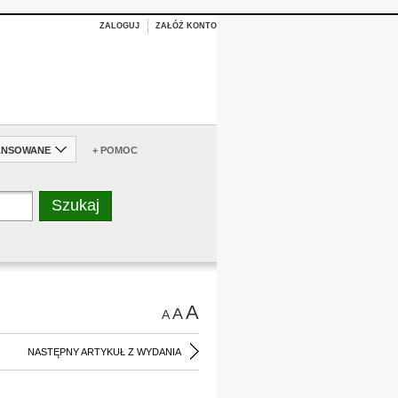
ZALOGUJ
ZAŁÓŻ KONTO
ANSOWANE
+ POMOC
A
A
A
NASTĘPNY ARTYKUŁ Z WYDANIA