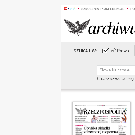
SZKOLENIA I KONFERENCJE
PO
Prawo
SZUKAJ W:
Chcesz uzyskać dostę