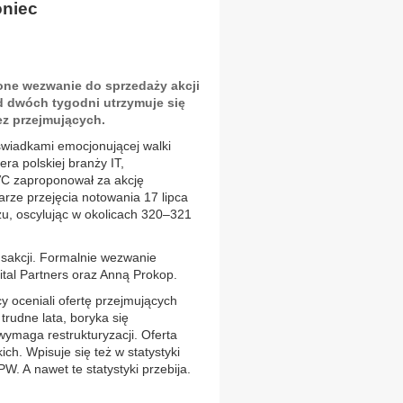
oniec
zone wezwanie do sprzedaży akcji
d dwóch tygodni utrzymuje się
z przejmujących.
świadkami emocjonującej walki
era polskiej branży IT,
C zaproponował za akcję
iarze przejęcia notowania 17 lipca
zu, oscylując w okolicach 320–321
nsakcji. Formalnie wezwanie
tal Partners oraz Anną Prokop.
 oceniali ofertę przejmujących
rudne lata, boryka się
ymaga restrukturyzacji. Oferta
h. Wpisuje się też w statystyki
. A nawet te statystyki przebija.