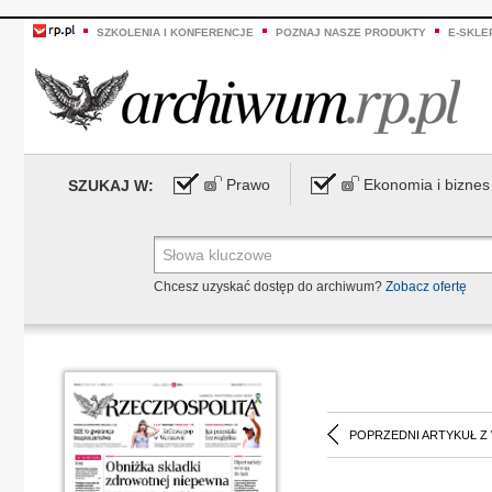
SZKOLENIA I KONFERENCJE
POZNAJ NASZE PRODUKTY
E-SKLE
Prawo
Ekonomia i biznes
SZUKAJ W:
Chcesz uzyskać dostęp do archiwum?
Zobacz ofertę
POPRZEDNI ARTYKUŁ Z