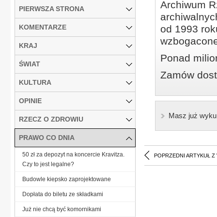
Archiwum Rz
PIERWSZA STRONA
archiwalnyc
KOMENTARZE
od 1993 roku
wzbogacone
KRAJ
Ponad milio
ŚWIAT
Zamów dostę
KULTURA
OPINIE
Masz już wyku
RZECZ O ZDROWIU
PRAWO CO DNIA
50 zł za depozyt na koncercie Kravitza.
POPRZEDNI ARTYKUŁ Z
Czy to jest legalne?
Budowle kiepsko zaprojektowane
Dopłata do biletu ze składkami
Już nie chcą być komornikami