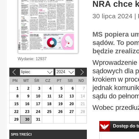
NRA chce k
30 lipca 2024 |
MS popiera um
sądów. To pom
będzie zrealiz
Wydanie:
12937
Wprowadzenie w
sądowych dla p
lipiec
2024
«
»
krokiem w proc
PN
WT
ŚR
CZ
PT
SB
ND
jednak komunika
1
2
3
4
5
6
7
sądu do pełnom
8
9
10
11
12
13
14
15
16
17
18
19
20
21
Wobec przedłuża
22
23
24
25
26
27
28
29
30
31
Dostęp do tr
SPIS TREŚCI