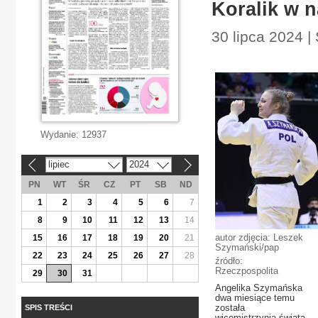
Koralik w n
30 lipca 2024 |
Wydanie:
12937
lipiec
2024
«
»
PN
WT
ŚR
CZ
PT
SB
ND
1
2
3
4
5
6
7
8
9
10
11
12
13
14
autor zdjęcia: Leszek
15
16
17
18
19
20
21
Szymański/pap
22
23
24
25
26
27
28
źródło:
Rzeczpospolita
29
30
31
Angelika Szymańska
dwa miesiące temu
została
SPIS TREŚCI
wicemistrzynią świata