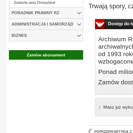
Znalazła swój Disneyland
Trwają spory, c
PORADNIK PRAWNY RZ
Dostęp do tr
ADMINISTRACJA I SAMORZĄD
BIZNES
Archiwum Rz
archiwalnyc
od 1993 roku
Zamów abonament
wzbogacone
Ponad milio
Zamów dostę
Masz już wyku
POPRZEDNI ARTYKUŁ Z