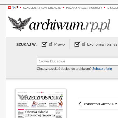
SZKOLENIA I KONFERENCJE
POZNAJ NASZE PRODUKTY
E-SKLE
Prawo
Ekonomia i biznes
SZUKAJ W:
Chcesz uzyskać dostęp do archiwum?
Zobacz ofertę
POPRZEDNI ARTYKUŁ Z