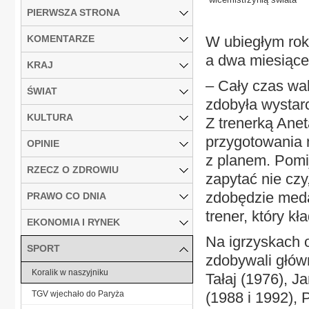
PIERWSZA STRONA
KOMENTARZE
W ubiegłym rok
a dwa miesiące
KRAJ
– Cały czas wa
ŚWIAT
zdobyła wystar
KULTURA
Z trenerką Ane
przygotowania 
OPINIE
z planem. Pomi
RZECZ O ZDROWIU
zapytać nie czy
zdobędzie meda
PRAWO CO DNIA
trener, który k
EKONOMIA I RYNEK
Na igrzyskach o
SPORT
zdobywali głów
Koralik w naszyjniku
Tałaj (1976), 
TGV wjechało do Paryża
(1988 i 1992), 