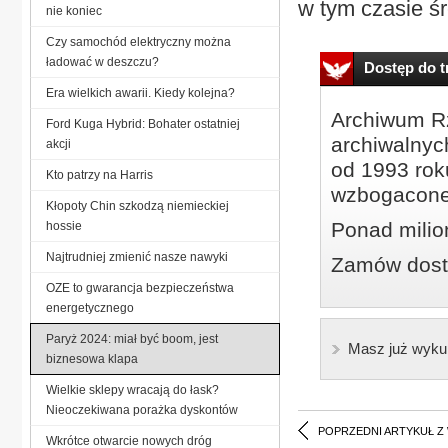
w tym czasie śr
nie koniec
Czy samochód elektryczny można
ładować w deszczu?
Dostęp do tr
Era wielkich awarii. Kiedy kolejna?
Archiwum Rz
Ford Kuga Hybrid: Bohater ostatniej
archiwalnyc
akcji
od 1993 roku
Kto patrzy na Harris
wzbogacone
Kłopoty Chin szkodzą niemieckiej
Ponad milio
hossie
Najtrudniej zmienić nasze nawyki
Zamów dostę
OZE to gwarancja bezpieczeństwa
energetycznego
Paryż 2024: miał być boom, jest
Masz już wyku
biznesowa klapa
Wielkie sklepy wracają do łask?
Nieoczekiwana porażka dyskontów
POPRZEDNI ARTYKUŁ Z
Wkrótce otwarcie nowych dróg