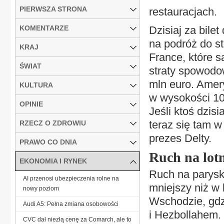
PIERWSZA STRONA
restauracjach.
KOMENTARZE
Dzisiaj za bile
na podróż do sto
KRAJ
France, które s
ŚWIAT
straty spowodo
mln euro. Amer
KULTURA
w wysokości 100
OPINIE
Jeśli ktoś dzisi
teraz się tam 
RZECZ O ZDROWIU
prezes Delty.
PRAWO CO DNIA
Ruch na lotn
EKONOMIA I RYNEK
Ruch na paryski
AI przenosi ubezpieczenia rolne na
mniejszy niż w 
nowy poziom
Wschodzie, gdz
Audi A5: Pełna zmiana osobowości
i Hezbollahem.
CVC dał niezłą cenę za Comarch, ale to