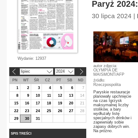
Paryż 2024:
30 lipca 2024 
Wydanie:
12937
autor zdjęcia:
OLYMPIA DE
lipiec
2024
«
»
MAISMONT/AFP
PN
WT
ŚR
CZ
PT
SB
ND
źródło:
Rzeczpospolita
1
2
3
4
5
6
7
Paryskie restauracje
8
9
10
11
12
13
14
planowały upchnięcie
na czas Igrzysk
15
16
17
18
19
20
21
maksymalnej liczby
stolików, a bary
22
23
24
25
26
27
28
wydłużały listę
specjalnych drinków i
29
30
31
zapewniały sobie
zapasy dobrych win.
Na próżno.
SPIS TREŚCI