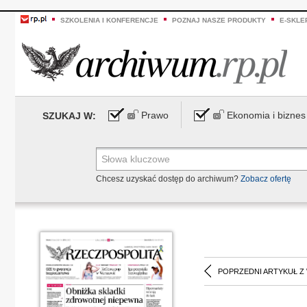
SZKOLENIA I KONFERENCJE
POZNAJ NASZE PRODUKTY
E-SKLE
Prawo
Ekonomia i biznes
SZUKAJ W:
Chcesz uzyskać dostęp do archiwum?
Zobacz ofertę
POPRZEDNI ARTYKUŁ Z