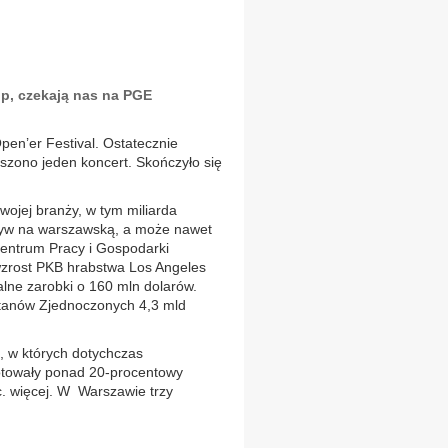
op, czekają nas na PGE
pen’er Festival. Ostatecznie
łoszono jeden koncert. Skończyło się
swojej branży, w tym miliarda
pływ na warszawską, a może nawet
 Centrum Pracy i Gospodarki
wzrost PKB hrabstwa Los Angeles
alne zarobki o 160 mln dolarów.
tanów Zjednoczonych 4,3 mld
, w których dotychczas
notowały ponad 20-procentowy
. więcej. W Warszawie trzy