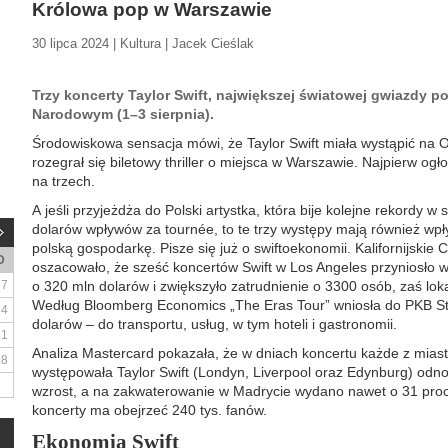
Królowa pop w Warszawie
30 lipca 2024 | Kultura | Jacek Cieślak
Trzy koncerty Taylor Swift, największej światowej gwiazdy p
Narodowym (1–3 sierpnia).
Środowiskowa sensacja mówi, że Taylor Swift miała wystąpić na O
rozegrał się biletowy thriller o miejsca w Warszawie. Najpierw og
na trzech.
A jeśli przyjeżdża do Polski artystka, która bije kolejne rekordy w 
dolarów wpływów za tournée, to te trzy występy mają również w
polską gospodarkę. Pisze się już o swiftoekonomii. Kalifornijskie
D
oszacowało, że sześć koncertów Swift w Los Angeles przyniosło 
7
o 320 mln dolarów i zwiększyło zatrudnienie o 3300 osób, zaś lok
Według Bloomberg Economics „The Eras Tour” wniosła do PKB S
14
dolarów – do transportu, usług, w tym hoteli i gastronomii.
21
Analiza Mastercard pokazała, że w dniach koncertu każde z miast
28
występowała Taylor Swift (Londyn, Liverpool oraz Edynburg) od
wzrost, a na zakwaterowanie w Madrycie wydano nawet o 31 proc
koncerty ma obejrzeć 240 tys. fanów.
Ekonomia Swift