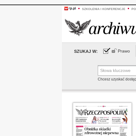
SZKOLENIA I KONFERENCJE
PO
Prawo
SZUKAJ W:
Chcesz uzyskać dostę