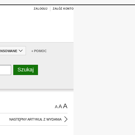
ZALOGUJ
ZAŁÓŻ KONTO
ANSOWANE
+ POMOC
A
A
A
NASTĘPNY ARTYKUŁ Z WYDANIA