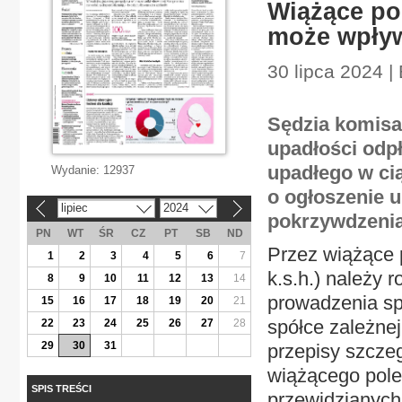
Wiążące po
może wpływ
30 lipca 2024 |
Sędzia komisa
upadłości odp
upadłego w ci
Wydanie:
12937
o ogłoszenie u
lipiec
2024
«
»
pokrzywdzenia 
PN
WT
ŚR
CZ
PT
SB
ND
Przez wiążące p
1
2
3
4
5
6
7
k.s.h.) należy
8
9
10
11
12
13
14
prowadzenia sp
15
16
17
18
19
20
21
spółce zależnej
22
23
24
25
26
27
28
29
30
31
przepisy szcze
wiążącego pole
SPIS TREŚCI
przewidzianych 