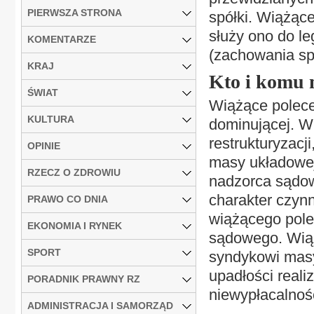
PIERWSZA STRONA
spółki. Wiążąc
służy ono do le
KOMENTARZE
(zachowania spó
KRAJ
Kto i komu 
ŚWIAT
Wiążące polece
KULTURA
dominującej. W
restrukturyzac
OPINIE
masy układowej
RZECZ O ZDROWIU
nadzorca sądow
charakter czyn
PRAWO CO DNIA
wiążącego pole
EKONOMIA I RYNEK
sądowego. Wiąż
SPORT
syndykowi masy
upadłości reali
PORADNIK PRAWNY RZ
niewypłacalnośc
ADMINISTRACJA I SAMORZĄD