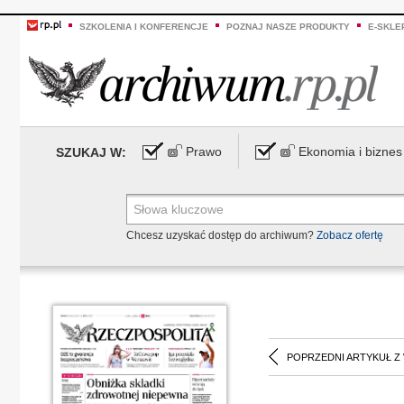
SZKOLENIA I KONFERENCJE
POZNAJ NASZE PRODUKTY
E-SKLE
Prawo
Ekonomia i biznes
SZUKAJ W:
Chcesz uzyskać dostęp do archiwum?
Zobacz ofertę
POPRZEDNI ARTYKUŁ Z