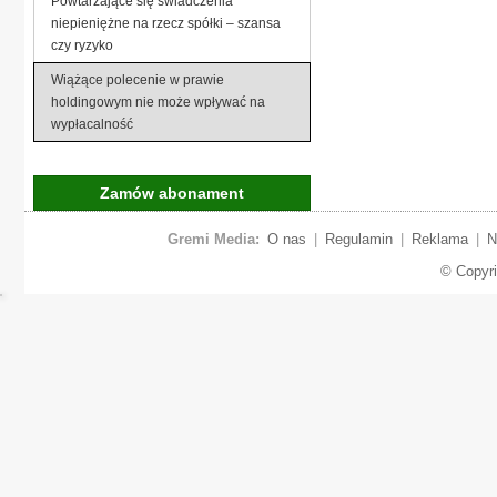
Powtarzające się świadczenia
niepieniężne na rzecz spółki – szansa
czy ryzyko
Wiążące polecenie w prawie
holdingowym nie może wpływać na
wypłacalność
Zamów abonament
Gremi Media:
O nas
|
Regulamin
|
Reklama
|
N
© Copyr