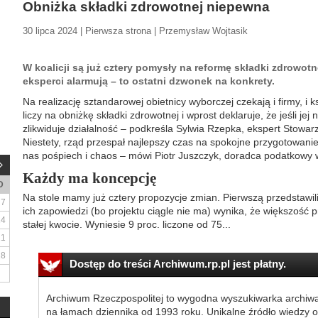
Obniżka składki zdrowotnej niepewna
30 lipca 2024 | Pierwsza strona | Przemysław Wojtasik
W koalicji są już cztery pomysły na reformę składki zdrowot
eksperci alarmują – to ostatni dzwonek na konkrety.
Na realizację sztandarowej obietnicy wyborczej czekają i firmy, i 
liczy na obniżkę składki zdrowotnej i wprost deklaruje, że jeśli jej
zlikwiduje działalność – podkreśla Sylwia Rzepka, ekspert Stowa
Niestety, rząd przespał najlepszy czas na spokojne przygotowanie
nas pośpiech i chaos – mówi Piotr Juszczyk, doradca podatkowy 
Każdy ma koncepcję
D
Na stole mamy już cztery propozycje zmian. Pierwszą przedstawili
7
ich zapowiedzi (bo projektu ciągle nie ma) wynika, że większość 
14
stałej kwocie. Wyniesie 9 proc. liczone od 75...
21
28
Dostęp do treści Archiwum.rp.pl jest płatny.
Archiwum Rzeczpospolitej to wygodna wyszukiwarka archiw
na łamach dziennika od 1993 roku. Unikalne źródło wiedzy o