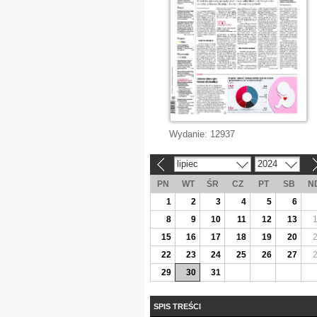
Wydanie:
12937
lipiec
2024
«
»
PN
WT
ŚR
CZ
PT
SB
N
1
2
3
4
5
6
8
9
10
11
12
13
15
16
17
18
19
20
22
23
24
25
26
27
29
30
31
SPIS TREŚCI