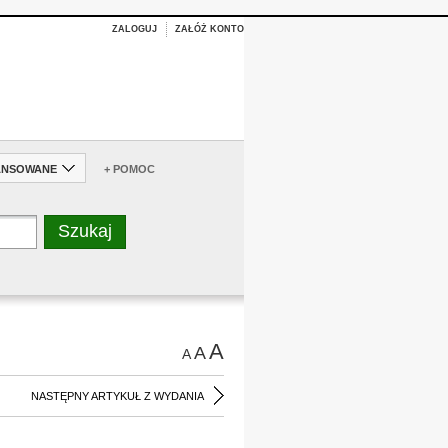
ZALOGUJ
ZAŁÓŻ KONTO
ANSOWANE
+ POMOC
A
A
A
NASTĘPNY ARTYKUŁ Z WYDANIA