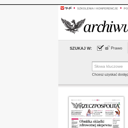
SZKOLENIA I KONFERENCJE
PO
Prawo
SZUKAJ W:
Chcesz uzyskać dostę