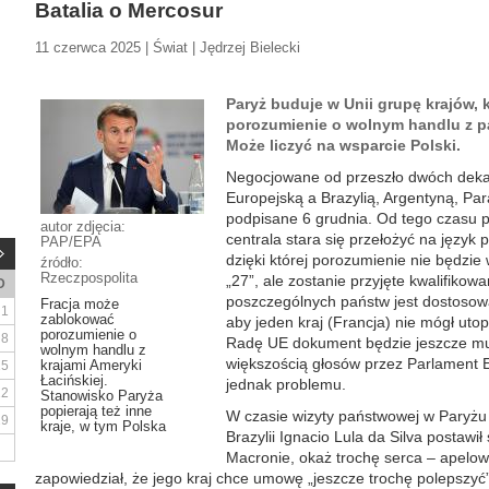
Batalia o Mercosur
11 czerwca 2025 | Świat | Jędrzej Bielecki
Paryż buduje w Unii grupę krajów,
porozumienie o wolnym handlu z p
Może liczyć na wsparcie Polski.
Negocjowane od przeszło dwóch deka
Europejską a Brazylią, Argentyną, Pa
podpisane 6 grudnia. Od tego czasu p
autor zdjęcia:
centrala stara się przełożyć na język 
PAP/EPA
dzięki której porozumienie nie będzi
źródło:
Rzeczpospolita
„27”, ale zostanie przyjęte kwalifiko
D
poszczególnych państw jest dostosowan
Fracja może
1
zablokować
aby jeden kraj (Francja) nie mógł uto
porozumienie o
8
Radę UE dokument będzie jeszcze mus
wolnym handlu z
większością głosów przez Parlament E
krajami Ameryki
15
Łacińskiej.
jednak problemu.
22
Stanowisko Paryża
popierają też inne
W czasie wizyty państwowej w Paryżu
29
kraje, w tym Polska
Brazylii Ignacio Lula da Silva postawi
Macronie, okaż trochę serca – apelow
zapowiedział, że jego kraj chce umowę „jeszcze trochę polepszyć”