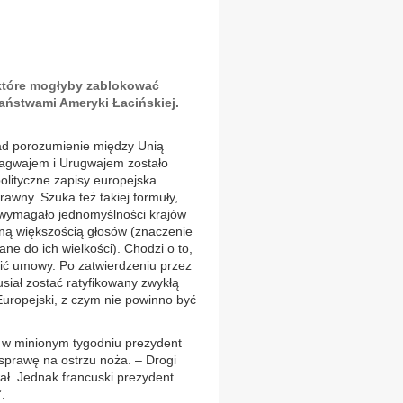
 które mogłyby zablokować
aństwami Ameryki Łacińskiej.
d porozumienie między Unią
ragwajem i Urugwajem zostało
olityczne zapisy europejska
prawny. Szuka też takiej formuły,
e wymagało jednomyślności krajów
waną większością głosów (znaczenie
e do ich wielkości). Chodzi o to,
pić umowy. Po zatwierdzeniu przez
iał zostać ratyfikowany zwykłą
uropejski, z czym nie powinno być
 w minionym tygodniu prezydent
ł sprawę na ostrzu noża. – Drogi
ał. Jednak francuski prezydent
.