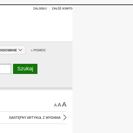
ZALOGUJ
ZAŁÓŻ KONTO
ANSOWANE
+ POMOC
A
A
A
NASTĘPNY ARTYKUŁ Z WYDANIA