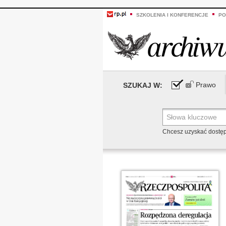
SZKOLENIA I KONFERENCJE
PO
Prawo
SZUKAJ W:
Chcesz uzyskać dostę