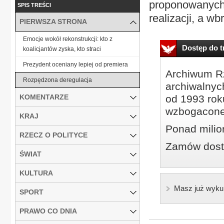
proponowanych z
SPIS TREŚCI
realizacji, a w
PIERWSZA STRONA
Emocje wokół rekonstrukcji: kto z
Dostęp do tr
koalicjantów zyska, kto straci
Prezydent oceniany lepiej od premiera
Archiwum Rz
Rozpędzona deregulacja
archiwalnyc
KOMENTARZE
od 1993 roku
wzbogacone
KRAJ
Ponad milio
RZECZ O POLITYCE
Zamów dostę
ŚWIAT
KULTURA
Masz już wyku
SPORT
PRAWO CO DNIA