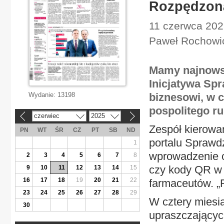
Rozpędzona
11 czerwca 2025
Paweł Rochowi
Mamy najnowsz
Inicjatywa Spr
Wydanie:
13198
biznesowi, w c
pospolitego ru
czerwiec
2025
«
»
Zespół kierowa
PN
WT
ŚR
CZ
PT
SB
ND
portalu Sprawd
1
wprowadzenie o
2
3
4
5
6
7
8
czy kody QR w r
9
10
11
12
13
14
15
16
17
18
19
20
21
22
farmaceutów. „R
23
24
25
26
27
28
29
W cztery miesi
30
upraszczających