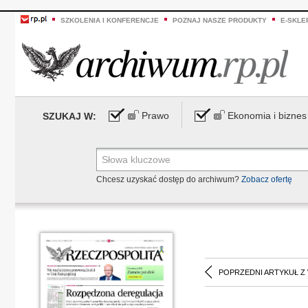
SZKOLENIA I KONFERENCJE
POZNAJ NASZE PRODUKTY
E-SKLE
Prawo
Ekonomia i biznes
SZUKAJ W:
Chcesz uzyskać dostęp do archiwum?
Zobacz ofertę
POPRZEDNI ARTYKUŁ Z