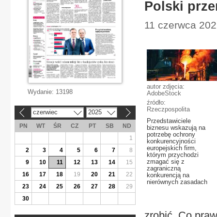
Polski prze
11 czerwca 202
autor zdjęcia:
Wydanie:
13198
AdobeStock
źródło:
Rzeczpospolita
czerwiec
2025
«
»
Przedstawiciele
PN
WT
ŚR
CZ
PT
SB
ND
biznesu wskazują na
potrzebę ochrony
1
konkurencyjności
europejskich firm,
2
3
4
5
6
7
8
którym przychodzi
zmagać się z
9
10
11
12
13
14
15
zagraniczną
16
17
18
19
20
21
22
konkurencją na
nierównych zasadach
23
24
25
26
27
28
29
30
zrobić. Co pra