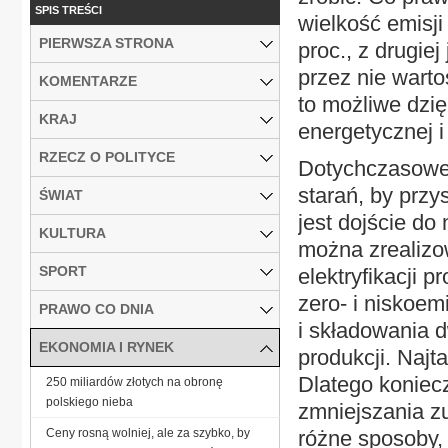
SPIS TREŚCI
wielkość emisj
PIERWSZA STRONA
proc., z drugie
przez nie warto
KOMENTARZE
to możliwe dzi
KRAJ
energetycznej i
RZECZ O POLITYCE
Dotychczasowe 
starań, by przy
ŚWIAT
jest dojście do
KULTURA
można zrealizo
SPORT
elektryfikacji
zero- i niskoe
PRAWO CO DNIA
i składowania 
EKONOMIA I RYNEK
produkcji. Najta
Dlatego koniec
250 miliardów złotych na obronę
polskiego nieba
zmniejszania z
Ceny rosną wolniej, ale za szybko, by
różne sposoby,