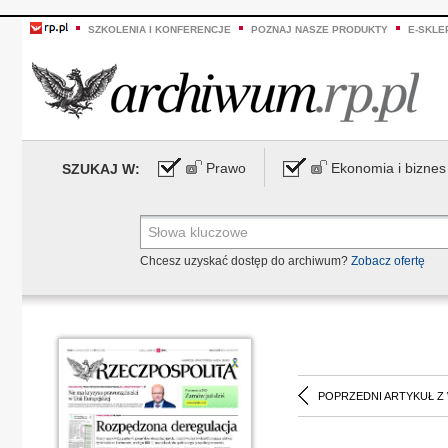
SZKOLENIA I KONFERENCJE
POZNAJ NASZE PRODUKTY
E-SKLE
Prawo
Ekonomia i biznes
SZUKAJ W:
Chcesz uzyskać dostęp do archiwum?
Zobacz ofertę
POPRZEDNI ARTYKUŁ Z