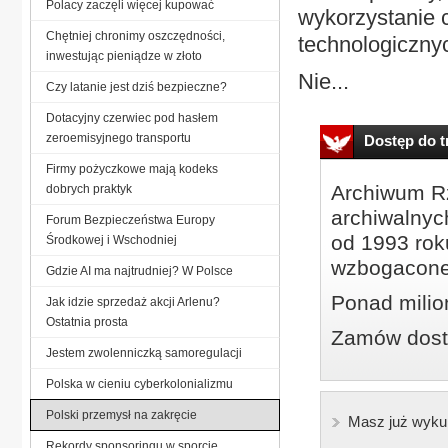
Polacy zaczęli więcej kupować
wykorzystanie 
Chętniej chronimy oszczędności,
technologiczny
inwestując pieniądze w złoto
Nie...
Czy latanie jest dziś bezpieczne?
Dotacyjny czerwiec pod hasłem
zeroemisyjnego transportu
Dostęp do tr
Firmy pożyczkowe mają kodeks
Archiwum Rz
dobrych praktyk
archiwalnyc
Forum Bezpieczeństwa Europy
od 1993 roku
Środkowej i Wschodniej
wzbogacone
Gdzie AI ma najtrudniej? W Polsce
Ponad milio
Jak idzie sprzedaż akcji Arlenu?
Ostatnia prosta
Zamów dostę
Jestem zwolenniczką samoregulacji
Polska w cieniu cyberkolonializmu
Polski przemysł na zakręcie
Masz już wyku
Rekordy sponsoringu w sporcie