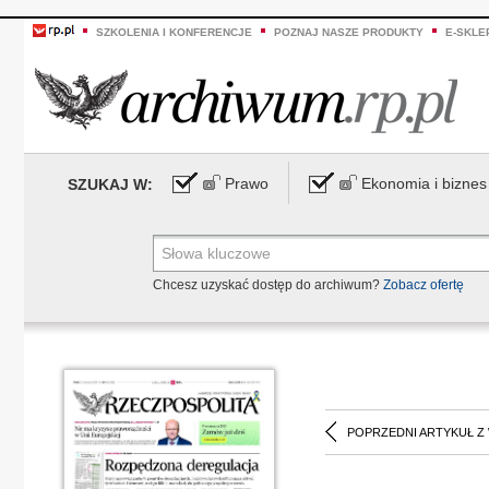
SZKOLENIA I KONFERENCJE
POZNAJ NASZE PRODUKTY
E-SKLE
Prawo
Ekonomia i biznes
SZUKAJ W:
Chcesz uzyskać dostęp do archiwum?
Zobacz ofertę
POPRZEDNI ARTYKUŁ Z