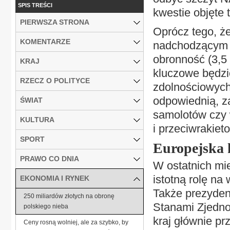
SPIS TREŚCI
kwestie objęte 
PIERWSZA STRONA
Oprócz tego, ż
KOMENTARZE
nadchodzącym 
obronność (3,5 
KRAJ
kluczowe będzi
RZECZ O POLITYCE
zdolnościowych.
odpowiednią, z
ŚWIAT
samolotów czy 
KULTURA
i przeciwrakiet
SPORT
Europejska 
PRAWO CO DNIA
W ostatnich mie
istotną rolę na
EKONOMIA I RYNEK
Także prezyden
250 miliardów złotych na obronę
Stanami Zjednoc
polskiego nieba
kraj głównie pr
Ceny rosną wolniej, ale za szybko, by