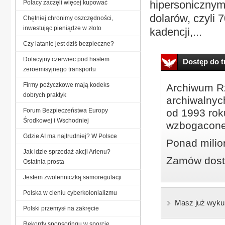
hipersonicznym
Polacy zaczęli więcej kupować
dolarów, czyli 
Chętniej chronimy oszczędności,
inwestując pieniądze w złoto
kadencji,...
Czy latanie jest dziś bezpieczne?
Dotacyjny czerwiec pod hasłem
Dostęp do tr
zeroemisyjnego transportu
Firmy pożyczkowe mają kodeks
Archiwum Rz
dobrych praktyk
archiwalnyc
Forum Bezpieczeństwa Europy
od 1993 roku
Środkowej i Wschodniej
wzbogacone
Gdzie AI ma najtrudniej? W Polsce
Ponad milio
Jak idzie sprzedaż akcji Arlenu?
Zamów dostę
Ostatnia prosta
Jestem zwolenniczką samoregulacji
Polska w cieniu cyberkolonializmu
Masz już wyku
Polski przemysł na zakręcie
Rekordy sponsoringu w sporcie