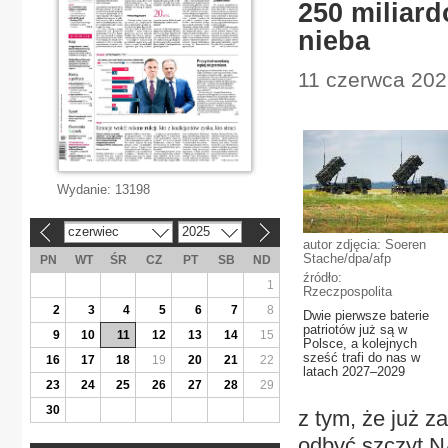
250 miliar
nieba
11 czerwca 2025
Wydanie:
13198
czerwiec
2025
«
»
autor zdjęcia: Soeren
Stache/dpa/afp
PN
WT
ŚR
CZ
PT
SB
ND
źródło:
1
Rzeczpospolita
2
3
4
5
6
7
8
Dwie pierwsze baterie
patriotów już są w
9
10
11
12
13
14
15
Polsce, a kolejnych
sześć trafi do nas w
16
17
18
19
20
21
22
latach 2027–2029
23
24
25
26
27
28
29
30
z tym, że już z
odbyć szczyt N