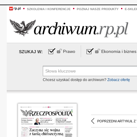
SZKOLENIA I KONFERENCJE
POZNAJ NASZE PRODUKTY
E-SKLE
Prawo
Ekonomia i biznes
SZUKAJ W:
Chcesz uzyskać dostęp do archiwum?
Zobacz ofertę
POPRZEDNI ARTYKUŁ Z