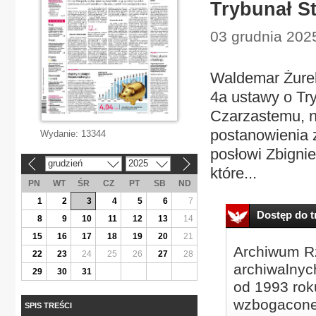
Trybunał S
03 grudnia 2025 
Waldemar Żurek,
4a ustawy o Tr
Czarzastemu, n
postanowienia z
Wydanie:
13344
posłowi Zbigni
grudzień
2025
«
»
które...
PN
WT
ŚR
CZ
PT
SB
ND
1
2
3
4
5
6
7
Dostęp do tr
8
9
10
11
12
13
14
15
16
17
18
19
20
21
Archiwum Rz
22
23
24
25
26
27
28
archiwalnyc
29
30
31
od 1993 roku
wzbogacone
SPIS TREŚCI