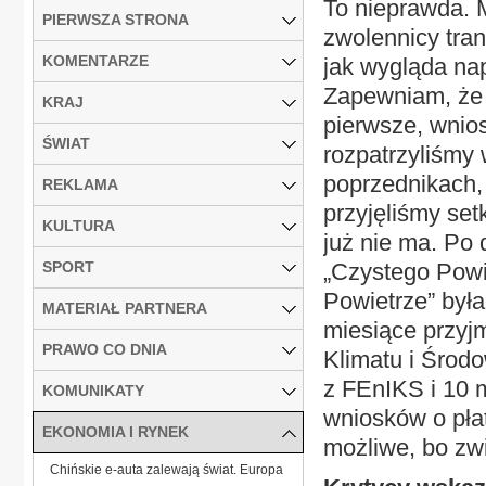
To nieprawda. M
PIERWSZA STRONA
zwolennicy tran
KOMENTARZE
jak wygląda na
Zapewniam, że w
KRAJ
pierwsze, wnios
ŚWIAT
rozpatrzyliśmy 
poprzednikach, 
REKLAMA
przyjęliśmy set
KULTURA
już nie ma. Po 
SPORT
„Czystego Powi
Powietrze” była
MATERIAŁ PARTNERA
miesiące przyj
PRAWO CO DNIA
Klimatu i Środo
z FEnIKS i 10 
KOMUNIKATY
wniosków o pła
EKONOMIA I RYNEK
możliwe, bo zw
Chińskie e-auta zalewają świat. Europa