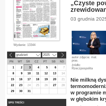
„Czyste po
zrewidowa
03 grudnia 2025
Wydanie:
13344
grudzień
2025
«
»
autor zdjęcia: mat.
pras.
PN
WT
ŚR
CZ
PT
SB
ND
źródło:
1
2
3
4
5
6
7
Rzeczpospolita
8
9
10
11
12
13
14
Nie milkną dy
15
16
17
18
19
20
21
termomoderniz
22
23
24
25
26
27
28
29
30
31
w programie mi
w głębokim kr
SPIS TREŚCI