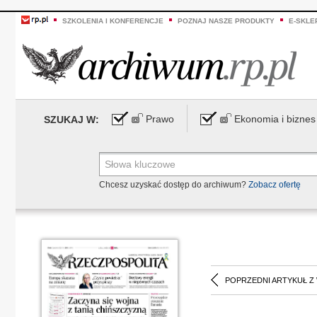
SZKOLENIA I KONFERENCJE
POZNAJ NASZE PRODUKTY
E-SKLE
Prawo
Ekonomia i biznes
SZUKAJ W:
Chcesz uzyskać dostęp do archiwum?
Zobacz ofertę
POPRZEDNI ARTYKUŁ Z