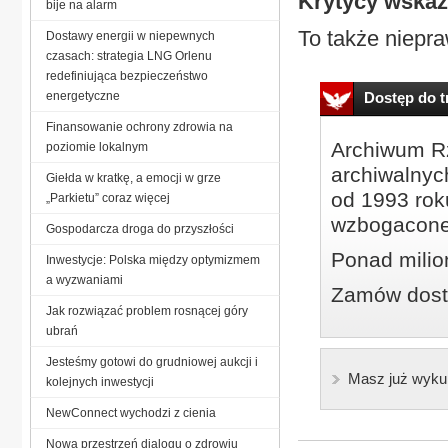
Krytycy wskaz
bije na alarm
To także niepra
Dostawy energii w niepewnych
czasach: strategia LNG Orlenu
redefiniująca bezpieczeństwo
energetyczne
Dostęp do tr
Finansowanie ochrony zdrowia na
Archiwum Rz
poziomie lokalnym
archiwalnyc
Giełda w kratkę, a emocji w grze
od 1993 roku
„Parkietu” coraz więcej
wzbogacone
Gospodarcza droga do przyszłości
Ponad milio
Inwestycje: Polska między optymizmem
a wyzwaniami
Zamów dostę
Jak rozwiązać problem rosnącej góry
ubrań
Jesteśmy gotowi do grudniowej aukcji i
Masz już wyku
kolejnych inwestycji
NewConnect wychodzi z cienia
Nowa przestrzeń dialogu o zdrowiu