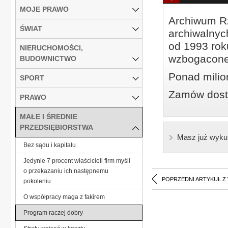
MOJE PRAWO
Archiwum Rz
ŚWIAT
archiwalnyc
od 1993 roku
NIERUCHOMOŚCI,
wzbogacone
BUDOWNICTWO
Ponad milio
SPORT
Zamów dostę
PRAWO
MAŁE I ŚREDNIE
PRZEDSIĘBIORSTWA
Masz już wyku
Bez sądu i kapitału
Jedynie 7 procent właścicieli firm myśli
o przekazaniu ich następnemu
POPRZEDNI ARTYKUŁ Z
pokoleniu
O współpracy maga z fakirem
Program raczej dobry