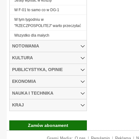
Straty wpisać w koszty
W F-01 to samo co w DG-1
W tym tygodniu w
"RZECZPOSPOLITEJ" warto przeczytać
Wszystko dla małych
NOTOWANIA
KULTURA
PUBLICYSTYKA, OPINIE
EKONOMIA
NAUKA I TECHNIKA
KRAJ
Zamów abonament
Gremi Media:
O nas
|
Regulamin
|
Reklama
|
N