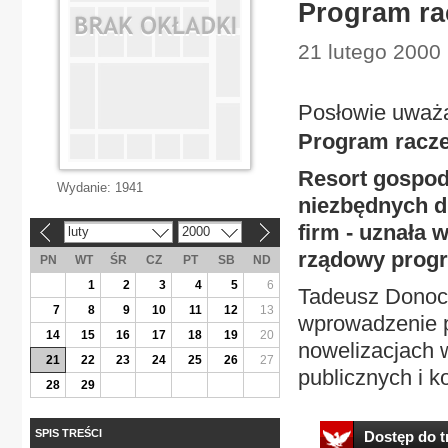
Program ra
21 lutego 2000 
Posłowie uważa
Program racze
Resort gospoda
Wydanie:
1941
niezbędnych d
firm - uznała 
luty
2000
«
»
rządowy progr
PN
WT
ŚR
CZ
PT
SB
ND
1
2
3
4
5
6
Tadeusz Donoci
7
8
9
10
11
12
13
wprowadzenie p
14
15
16
17
18
19
20
nowelizacjach 
21
22
23
24
25
26
27
publicznych i k
28
29
SPIS TREŚCI
Dostęp do tr