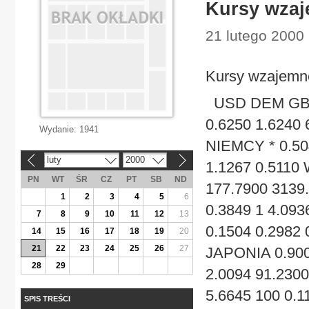
Kursy wzaj
21 lutego 2000 
Kursy wzajemne
USD DEM GBP 
0.6250 1.6240 
Wydanie:
1941
NIEMCY * 0.504
luty
2000
«
»
1.1267 0.5110
PN
WT
ŚR
CZ
PT
SB
ND
177.7900 3139
1
2
3
4
5
6
0.3849 1 4.09
7
8
9
10
11
12
13
0.1504 0.2982 
14
15
16
17
18
19
20
21
22
23
24
25
26
27
JAPONIA 0.900
28
29
2.0094 91.230
5.6645 100 0.1
SPIS TREŚCI